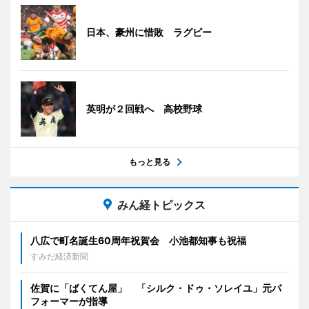
日本、豪州に惜敗 ラグビー
英明が２回戦へ 高校野球
もっと見る
みん経トピックス
八広で町名誕生60周年祝賀会 小池都知事も祝福
すみだ経済新聞
佐賀に「ばくてん屋」 「シルク・ドゥ・ソレイユ」元パ
フォーマーが指導