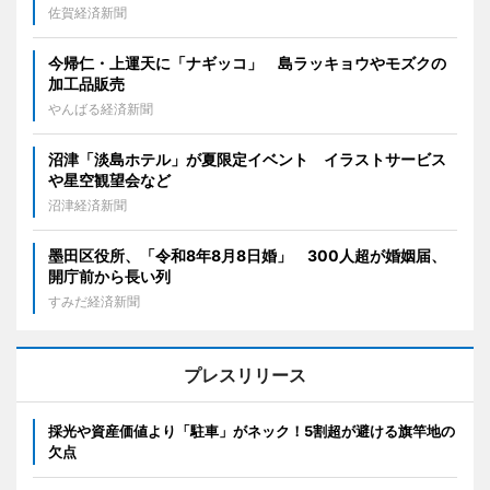
佐賀経済新聞
今帰仁・上運天に「ナギッコ」 島ラッキョウやモズクの
加工品販売
やんばる経済新聞
沼津「淡島ホテル」が夏限定イベント イラストサービス
や星空観望会など
沼津経済新聞
墨田区役所、「令和8年8月8日婚」 300人超が婚姻届、
開庁前から長い列
すみだ経済新聞
プレスリリース
採光や資産価値より「駐車」がネック！5割超が避ける旗竿地の
欠点