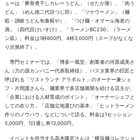
ューは「豚骨煮干しカレーうどん」（せたが屋）、「肉う
どん」（めん徳二代目つじ田）、「ツケウーメン」（麺
処・讃岐うどん旬食糀や）、「つけ麺・オマール海老の
滴」（四代目けいすけ）、「ラーメンBC230」（ラーメ
ン凪）。料金は1杯800円、4杯3,000円（スープがなくな
り次第終了）。
専門セミナーでは、「博多一風堂」創業者の河原成美さ
ん（力の源カンパニー代表取締役）、パスタ業界の巨匠と
呼ばれる「リストランテ アラポルト」のオーナー兼シェ
フ・片岡護さんら、麺業界で多店舗展開を続ける店主が、
「企業における人材育成のポイント」「オーナーシェフと
しての在り方」「店舗立地選びの基本」「ヒットラーメン
作りのノウハウ」などについて語る。料金は1セッション
5,000円、1日通し券13,000円。
イベントを担当する高木隆宏さんは「横浜麺コレクショ