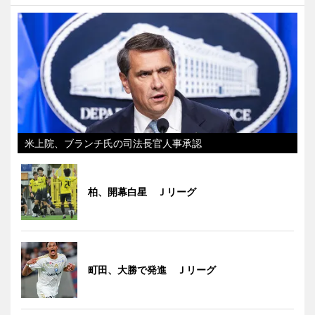
米上院、ブランチ氏の司法長官人事承認
柏、開幕白星 Ｊリーグ
町田、大勝で発進 Ｊリーグ