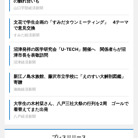
の触れ合いも
山口宇部経済新聞
文花で学生企画の「すみだタウンミーティング」 4テーマ
で意見交換
すみだ経済新聞
沼津発祥の医学研究会「U-TECH」開催へ 関係者らが沼
津市長を表敬訪問
沼津経済新聞
新江ノ島水族館、藤沢市立学校に「えのすい大解剖図鑑」
寄贈
湘南経済新聞
大学生の木村栞さん、八戸三社大祭の行列を2周 ゴールで
着替えてまた出発
八戸経済新聞
プレスリリース