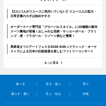
【2人に1人がリユースに気付いていない】リユース人口拡大・
日常定着のカギは始めやすさ
オーダースーツ専門店「グローバルスタイル」に20種類の新作
スーツ裏地が登場！おしゃれな花柄・サッカーボール・フラミ
ンゴ・虎・フラガール・リゾート柄など豊富！
馬車道まつりアートフェスタ2026 AUN J クラシック・オーケ
ストラによる日本の伝統楽器を楽しむファミリーコンサート
もっと見る
食べる
見る・遊ぶ
買う
暮らす・働く
学ぶ・知る
特集