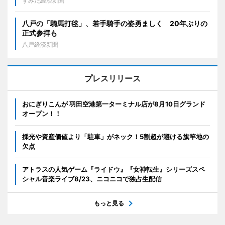
すみだ経済新聞
八戸の「騎馬打毬」、若手騎手の姿勇ましく 20年ぶりの
正式参拝も
八戸経済新聞
プレスリリース
おにぎりこんが 羽田空港第一ターミナル店が8月10日グランド
オープン！！
採光や資産価値より「駐車」がネック！5割超が避ける旗竿地の
欠点
アトラスの人気ゲーム『ライドウ』『女神転生』シリーズスペ
シャル音楽ライブ8/23、ニコニコで独占生配信
もっと見る