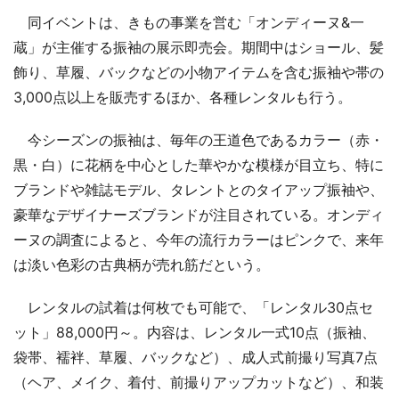
同イベントは、きもの事業を営む「オンディーヌ&一
蔵」が主催する振袖の展示即売会。期間中はショール、髪
飾り、草履、バックなどの小物アイテムを含む振袖や帯の
3,000点以上を販売するほか、各種レンタルも行う。
今シーズンの振袖は、毎年の王道色であるカラー（赤・
黒・白）に花柄を中心とした華やかな模様が目立ち、特に
ブランドや雑誌モデル、タレントとのタイアップ振袖や、
豪華なデザイナーズブランドが注目されている。オンディ
ーヌの調査によると、今年の流行カラーはピンクで、来年
は淡い色彩の古典柄が売れ筋だという。
レンタルの試着は何枚でも可能で、「レンタル30点セ
ット」88,000円～。内容は、レンタル一式10点（振袖、
袋帯、襦袢、草履、バックなど）、成人式前撮り写真7点
（ヘア、メイク、着付、前撮りアップカットなど）、和装