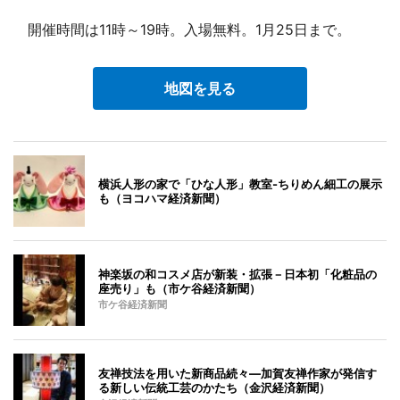
開催時間は11時～19時。入場無料。1月25日まで。
地図を見る
横浜人形の家で「ひな人形」教室-ちりめん細工の展示
も（ヨコハマ経済新聞）
神楽坂の和コスメ店が新装・拡張－日本初「化粧品の
座売り」も（市ケ谷経済新聞）
市ケ谷経済新聞
友禅技法を用いた新商品続々―加賀友禅作家が発信す
る新しい伝統工芸のかたち（金沢経済新聞）