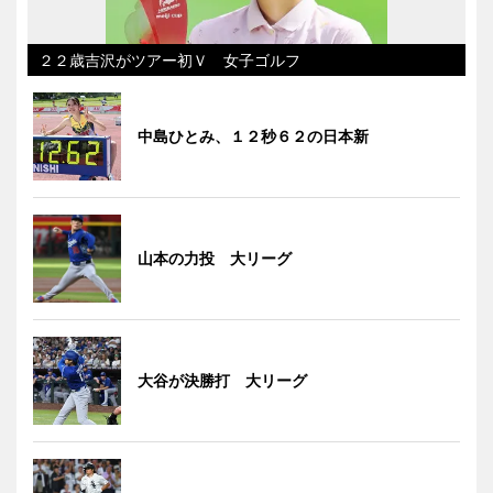
２２歳吉沢がツアー初Ｖ 女子ゴルフ
中島ひとみ、１２秒６２の日本新
山本の力投 大リーグ
大谷が決勝打 大リーグ