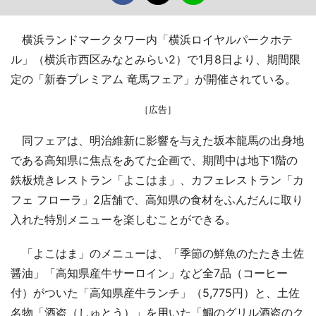
横浜ランドマークタワー内「横浜ロイヤルパークホテ
ル」（横浜市西区みなとみらい2）で1月8日より、期間限
定の「新春プレミアム 竜馬フェア」が開催されている。
［広告］
同フェアは、明治維新に影響を与えた坂本龍馬の出身地
である高知県に焦点をあてた企画で、期間中は地下1階の
鉄板焼きレストラン「よこはま」、カフェレストラン「カ
フェ フローラ」2店舗で、高知県の食材をふんだんに取り
入れた特別メニューを楽しむことができる。
「よこはま」のメニューは、「季節の鮮魚のたたき土佐
醤油」「高知県産牛サーロイン」など全7品（コーヒー
付）がついた「高知県産牛ランチ」（5,775円）と、土佐
名物「酒盗（しゅとう）」を用いた「鯛のグリル酒盗のク