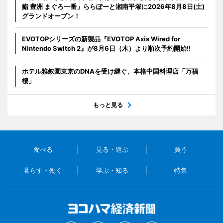
鮨 豊洲 まぐろ一番」ららぽーと湘南平塚に2026年8月8日(土)
グランドオープン！
EVOTOPシリーズの新製品『EVOTOP Axis Wired for
Nintendo Switch 2』が8月6日（木）より順次予約開始!!
ホテル雅叙園東京のDNAを受け継ぐ、本格中国料理店「万福
樓」
もっと見る
食べる
見る・遊ぶ
買う
暮らす・働く
学ぶ・知る
特集