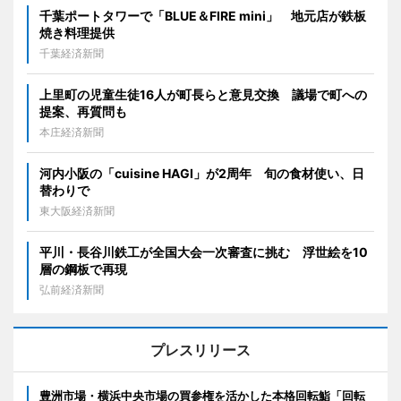
千葉ポートタワーで「BLUE＆FIRE mini」 地元店が鉄板
焼き料理提供
千葉経済新聞
上里町の児童生徒16人が町長らと意見交換 議場で町への
提案、再質問も
本庄経済新聞
河内小阪の「cuisine HAGI」が2周年 旬の食材使い、日
替わりで
東大阪経済新聞
平川・長谷川鉄工が全国大会一次審査に挑む 浮世絵を10
層の鋼板で再現
弘前経済新聞
プレスリリース
豊洲市場・横浜中央市場の買参権を活かした本格回転鮨「回転