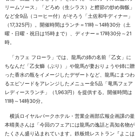
リームソース」「どろめ（生シラス）と鰹節の炒め御飯」
など全9品（コーヒー付）がそろう「土佐和牛ディナー」
（17,325円）。開催時間はランチ＝11時～14時30分（土
曜・日曜・祝日は15時まで）、ディナー＝17時30分～21
時。
「カフェ フローラ」では、龍馬の姉の名前「乙女」に
ちなんだ「乙女鰤（ぶり）」や龍馬が妻おりょうや姉に贈
った香水の瓶をイメージしたデザートなど、龍馬にまつわ
るエピソードをアレンジしたメニュー全5品「竜馬フェア
レディースランチ」（1,963円）を提供する。開催時間は
11時～14時30分。
横浜ロイヤルパークホテル・営業企画部広報企画課の釜
本晴美さんは「今回のフェアには龍馬の逸話と高知名物が
たくさん盛り込まれています。鉄板焼レストラン『よこは