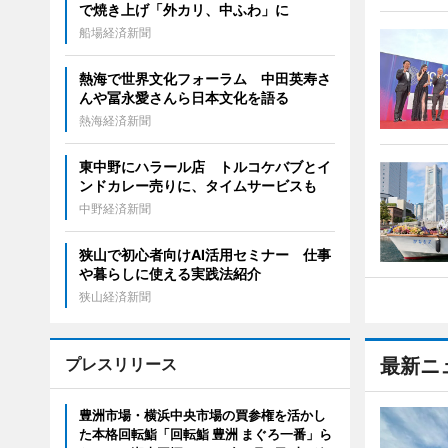
で焼き上げ「外カリ、中ふわ」に
船場経済新聞
熱海で世界文化フォーラム 中田英寿さ
んや冨永愛さんら日本文化を語る
熱海経済新聞
東中野にハラール店 トルコケバブとイ
ンドカレー売りに、タイムサービスも
中野経済新聞
狭山で初心者向けAI活用セミナー 仕事
や暮らしに使える実践法紹介
狭山経済新聞
プレスリリース
最新ニ
豊洲市場・横浜中央市場の買参権を活かし
た本格回転鮨「回転鮨 豊洲 まぐろ一番」ら