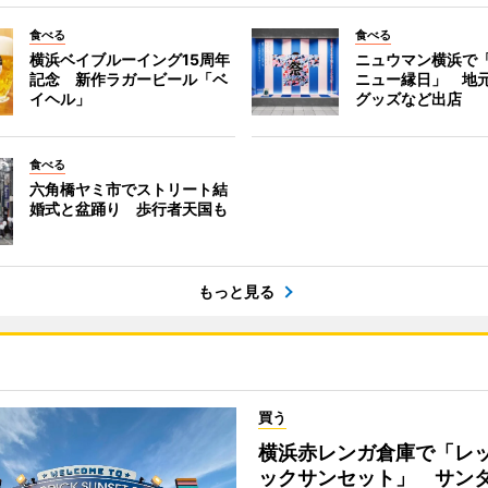
食べる
食べる
横浜ベイブルーイング15周年
ニュウマン横浜で
記念 新作ラガービール「ベ
ニュー縁日」 地
イヘル」
グッズなど出店
食べる
六角橋ヤミ市でストリート結
婚式と盆踊り 歩行者天国も
もっと見る
買う
横浜赤レンガ倉庫で「レ
ックサンセット」 サン