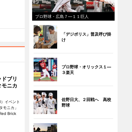
プロ野球・広島７―１１巨人
「デジポリス」普及呼び掛
け
プロ野球・オリックス１―
３楽天
ッドブリ
タモニカ
佐野日大、２回戦へ 高校
1）イベント
野球
タモニカ」
 Brick