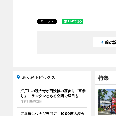
前の
みん経トピックス
特集
江戸川の證大寺が日没後の墓参り「宵参
り」 ランタンともる空間で縁日も
江戸川経済新聞
淀屋橋にウナギ専門店 1000度の炭火