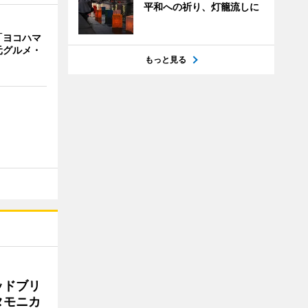
平和への祈り、灯籠流しに
「ヨコハマ
元グルメ・
もっと見る
ッドブリ
タモニカ