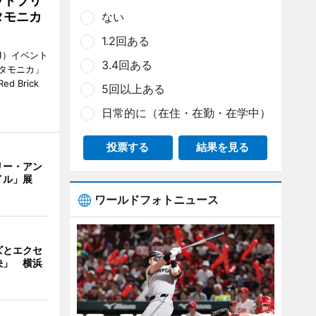
ッドブリ
タモニカ
ない
1.2回ある
1）イベント
3.4回ある
タモニカ」
 Brick
5回以上ある
日常的に（在住・在勤・在学中）
投票する
結果を見る
リー・アン
イル」展
ワールドフォトニュース
ズとエクセ
決」 横浜