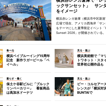
横浜赤レンガ倉庫で「レ
ックサンセット」 サン
をイメージ
横浜赤レンガ倉庫（横浜市中区新港
広場で現在、アメリカ西海岸「サン
をテーマにした夏季限定イベント「Red
Sunset 2026」が開催されている。
食べる
見る・遊ぶ
横浜ベイブルーイング15周年
横浜美術館で「マ
記念 新作ラガービール「ベ
トワネット・スタ
イヘル」
世界初公開作品も
暮らす・働く
見る・遊ぶ
保土ケ谷駅ビルに「ブルック
ビー・コルセアー
リンベーカリー」 看板商品
レンスが「横浜対
は高加水ドーナツ
BUNTAIで