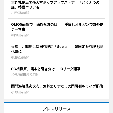
大丸札幌店で任天堂ポップアップストア 「どうぶつの
森」特設エリアも
札幌経済新聞
OMO5函館で「函館夜景の日」 手回しオルガンで野外劇
テーマ曲
函館経済新聞
香港・九龍塘に韓国料理店「Social」 韓国定番料理を現
代風に
香港経済新聞
SC相模原、熊本と引き分け J3リーグ開幕
相模原町田経済新聞
関門海峡花火大会、無料エリアなしの門司側をライブ配信
小倉経済新聞
プレスリリース