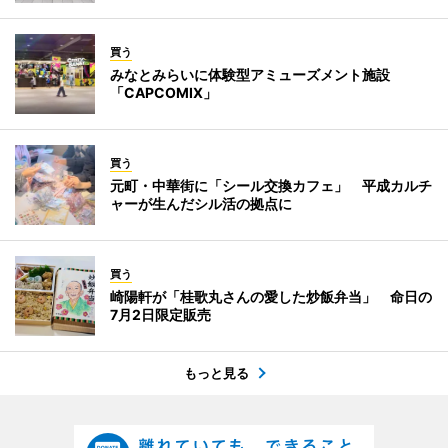
買う
みなとみらいに体験型アミューズメント施設
「CAPCOMIX」
買う
元町・中華街に「シール交換カフェ」 平成カルチ
ャーが生んだシル活の拠点に
買う
崎陽軒が「桂歌丸さんの愛した炒飯弁当」 命日の
7月2日限定販売
もっと見る