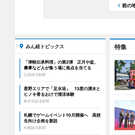
前の
みん経トピックス
特集
「津軽伝承料理」の第2弾 正月や盆、
農事など人が集う場に焦点を当てる
弘前経済新聞
星野エリアで「足水浴」 13度の湧水と
ヒノキ香るおけで清涼体験
軽井沢経済新聞
札幌でゲームイベント10月開催へ 高校
生向け企画を新設
札幌経済新聞