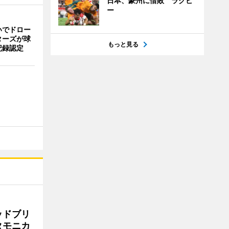
日本、豪州に惜敗 ラグビ
ー
いでドロー
ターズが球
もっと見る
記録認定
ッドブリ
タモニカ