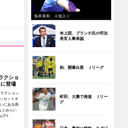
張本美和、４強入り
米上院、ブランチ氏の司法
長官人事承認
柏、開幕白星 Ｊリーグ
ラクショ
8に登場
トラクション
町田、大勝で発進 Ｊリー
・サンセットオ
グ
らいにある商
なとみらい
LITY