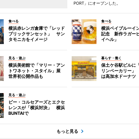
PORT」にオープンした。
食べる
食べる
横浜赤レンガ倉庫で「レッド
横浜ベイブルーイン
ブリックサンセット」 サン
記念 新作ラガー
タモニカをイメージ
イヘル」
見る・遊ぶ
暮らす・働く
横浜美術館で「マリー・アン
保土ケ谷駅ビルに
トワネット・スタイル」展
リンベーカリー」
世界初公開作品も
は高加水ドーナツ
見る・遊ぶ
ビー・コルセアーズとエクセ
レンスが「横浜対決」 横浜
BUNTAIで
もっと見る