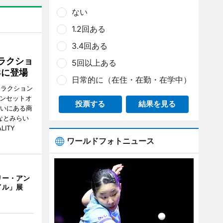
ない
1.2回ある
3.4回ある
ラクショ
5回以上ある
8に登場
日常的に（在住・在勤・在学中）
トラクション
・サンセットオ
投票する
結果を見る
らいにある商
なとみらい
LITY
ワールドフォトニュース
リー・アン
イル」展