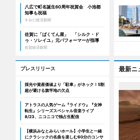
八広で町名誕生60周年祝賀会 小池都
知事も祝福
すみだ経済新聞
佐賀に「ばくてん屋」 「シルク・ド
ゥ・ソレイユ」元パフォーマーが指導
佐賀経済新聞
プレスリリース
最新ニ
採光や資産価値より「駐車」がネック！5割
超が避ける旗竿地の欠点
アトラスの人気ゲーム『ライドウ』『女神
転生』シリーズスペシャル音楽ライブ
8/23、ニコニコで独占生配信
【横浜みなとみらいホール】小学生と一緒
にクラシックの名曲を楽しむ60分のコンサ