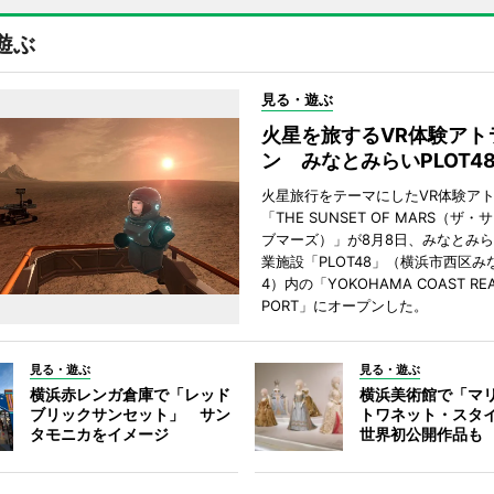
遊ぶ
見る・遊ぶ
火星を旅するVR体験アト
ン みなとみらいPLOT4
火星旅行をテーマにしたVR体験ア
「THE SUNSET OF MARS（ザ
ブマーズ）」が8月8日、みなとみ
業施設「PLOT48」（横浜市西区み
4）内の「YOKOHAMA COAST REA
PORT」にオープンした。
見る・遊ぶ
見る・遊ぶ
横浜赤レンガ倉庫で「レッド
横浜美術館で「マ
ブリックサンセット」 サン
トワネット・スタ
タモニカをイメージ
世界初公開作品も