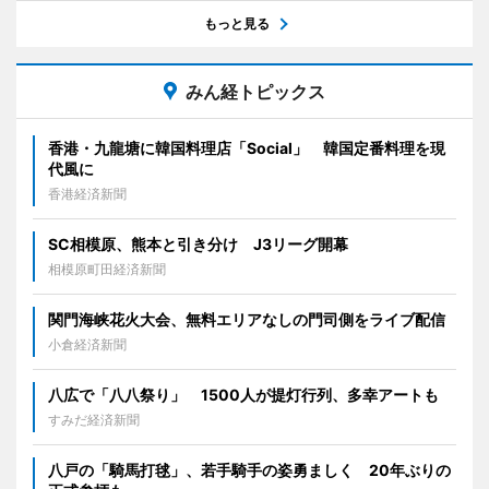
もっと見る
みん経トピックス
香港・九龍塘に韓国料理店「Social」 韓国定番料理を現
代風に
香港経済新聞
SC相模原、熊本と引き分け J3リーグ開幕
相模原町田経済新聞
関門海峡花火大会、無料エリアなしの門司側をライブ配信
小倉経済新聞
八広で「八八祭り」 1500人が提灯行列、多幸アートも
すみだ経済新聞
八戸の「騎馬打毬」、若手騎手の姿勇ましく 20年ぶりの