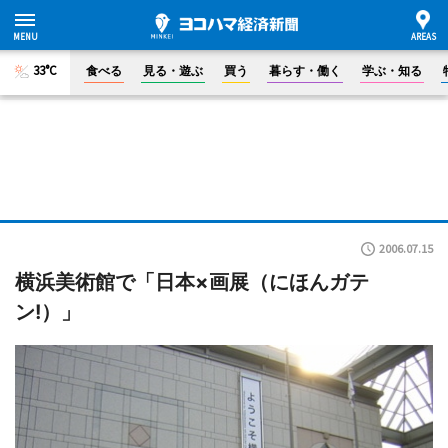
33°C
食べる
見る・遊ぶ
買う
暮らす・働く
学ぶ・知る
2006.07.15
横浜美術館で「日本×画展（にほんガテ
ン!）」