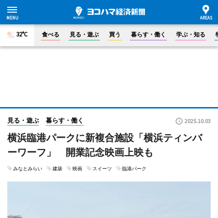
32°C
食べる
見る・遊ぶ
買う
暮らす・働く
学ぶ・知る
見る・遊ぶ
暮らす・働く
2025.10.03
横浜臨港パークに新複合施設「横浜ティンバ
ーワーフ」 開業記念映画上映も
みなとみらい
建築
映画
スイーツ
臨港パーク