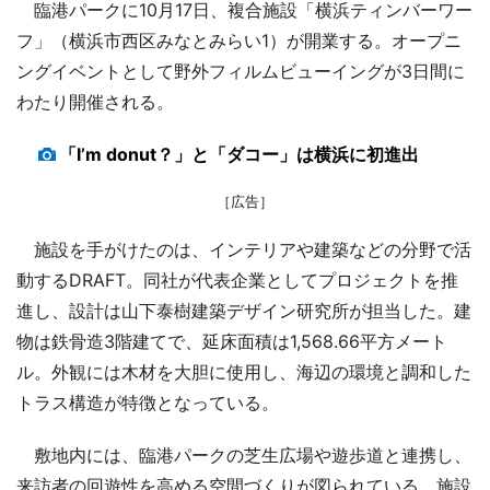
臨港パークに10月17日、複合施設「横浜ティンバーワー
フ」（横浜市西区みなとみらい1）が開業する。オープニ
ングイベントとして野外フィルムビューイングが3日間に
わたり開催される。
「I’m donut？」と「ダコー」は横浜に初進出
［広告］
施設を手がけたのは、インテリアや建築などの分野で活
動するDRAFT。同社が代表企業としてプロジェクトを推
進し、設計は山下泰樹建築デザイン研究所が担当した。建
物は鉄骨造3階建てで、延床面積は1,568.66平方メート
ル。外観には木材を大胆に使用し、海辺の環境と調和した
トラス構造が特徴となっている。
敷地内には、臨港パークの芝生広場や遊歩道と連携し、
来訪者の回遊性を高める空間づくりが図られている。施設