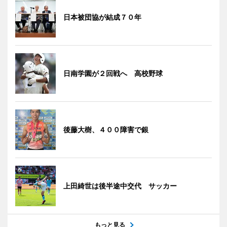
日本被団協が結成７０年
日南学園が２回戦へ 高校野球
後藤大樹、４００障害で銀
上田綺世は後半途中交代 サッカー
もっと見る