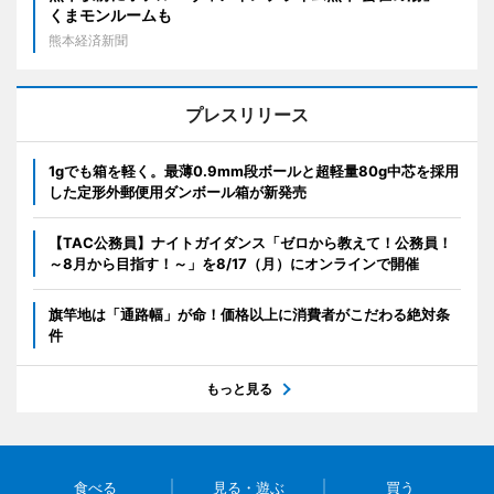
くまモンルームも
熊本経済新聞
プレスリリース
1gでも箱を軽く。最薄0.9mm段ボールと超軽量80g中芯を採用
した定形外郵便用ダンボール箱が新発売
【TAC公務員】ナイトガイダンス「ゼロから教えて！公務員！
～8月から目指す！～」を8/17（月）にオンラインで開催
旗竿地は「通路幅」が命！価格以上に消費者がこだわる絶対条
件
もっと見る
食べる
見る・遊ぶ
買う