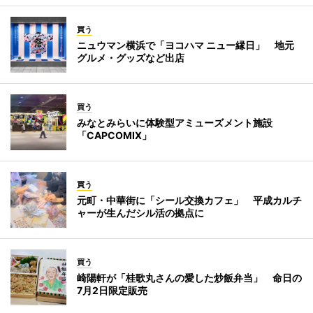
買う
ニュウマン横浜で「ヨコハマ ニュー縁日」 地元
グルメ・グッズなど出店
買う
みなとみらいに体験型アミューズメント施設
「CAPCOMIX」
買う
元町・中華街に「シール交換カフェ」 平成カルチ
ャーが生んだシル活の拠点に
買う
崎陽軒が「桂歌丸さんの愛した炒飯弁当」 命日の
7月2日限定販売