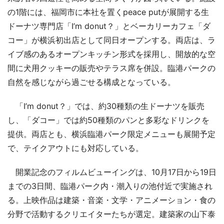
の1階には、福岡市に本社を置くpeace putが展開する生
ドーナツ専門店「I’m donut？」とベーカリーカフェ「ダ
コー」が横浜初出店として同日オープンする。両店は、ラ
イブ感のあるオープンキッチン形式を採用し、開放的な空
間に犬用クッキーの販売やテラス席を併設。臨港パークの
自然を感じながら過ごせる構成となっている。
「I’m donut？」では、約30種類の生ドーナツを販売
し、「ダコー」では約50種類のパンと多彩なドリンクを
提供。両店とも、横浜臨港パーク限定メニューも展開予定
で、テイクアウトにも対応している。
開業記念のフィルムビューイングは、10月17日から19日
までの3日間、臨港パーク内・潮入りの池付近で実施され
る。上映作品は建築・音楽・文学・アニメーション・食の
分野で活動するクリエイターたちが選定。建築家の山下泰