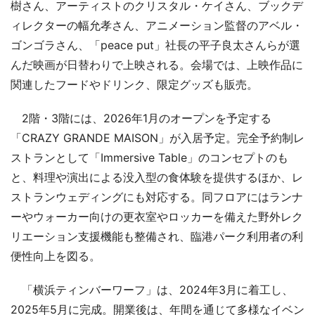
樹さん、アーティストのクリスタル・ケイさん、ブックデ
ィレクターの幅允孝さん、アニメーション監督のアベル・
ゴンゴラさん、「peace put」社長の平子良太さんらが選
んだ映画が日替わりで上映される。会場では、上映作品に
関連したフードやドリンク、限定グッズも販売。
2階・3階には、2026年1月のオープンを予定する
「CRAZY GRANDE MAISON」が入居予定。完全予約制レ
ストランとして「Immersive Table」のコンセプトのも
と、料理や演出による没入型の食体験を提供するほか、レ
ストランウェディングにも対応する。同フロアにはランナ
ーやウォーカー向けの更衣室やロッカーを備えた野外レク
リエーション支援機能も整備され、臨港パーク利用者の利
便性向上を図る。
「横浜ティンバーワーフ」は、2024年3月に着工し、
2025年5月に完成。開業後は、年間を通じて多様なイベン