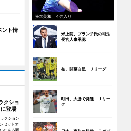
張本美和、４強入り
ベント情
米上院、ブランチ氏の司法
長官人事承認
柏、開幕白星 Ｊリーグ
町田、大勝で発進 Ｊリー
ラクショ
グ
8に登場
トラクション
・サンセットオ
らいにある商