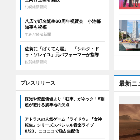
札幌経済新聞
八広で町名誕生60周年祝賀会 小池都
知事も祝福
すみだ経済新聞
佐賀に「ばくてん屋」 「シルク・ド
ゥ・ソレイユ」元パフォーマーが指導
佐賀経済新聞
プレスリリース
最新ニ
採光や資産価値より「駐車」がネック！5割
超が避ける旗竿地の欠点
アトラスの人気ゲーム『ライドウ』『女神
転生』シリーズスペシャル音楽ライブ
8/23、ニコニコで独占生配信