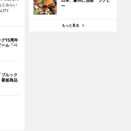
日本、豪州に惜敗 ラグビ
なとみらい
ー
LITY
もっと見る
グ15周年
ビール「ベ
「ブルック
 看板商品