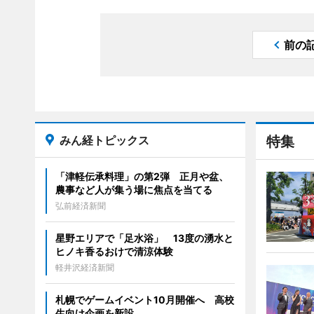
前の
みん経トピックス
特集
「津軽伝承料理」の第2弾 正月や盆、
農事など人が集う場に焦点を当てる
弘前経済新聞
星野エリアで「足水浴」 13度の湧水と
ヒノキ香るおけで清涼体験
軽井沢経済新聞
札幌でゲームイベント10月開催へ 高校
生向け企画を新設