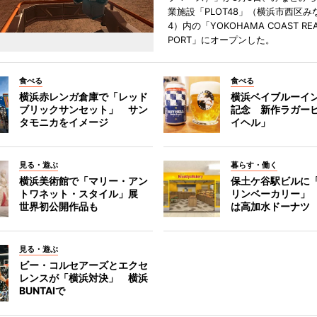
業施設「PLOT48」（横浜市西区み
4）内の「YOKOHAMA COAST REA
PORT」にオープンした。
食べる
食べる
横浜赤レンガ倉庫で「レッド
横浜ベイブルーイン
ブリックサンセット」 サン
記念 新作ラガー
タモニカをイメージ
イヘル」
見る・遊ぶ
暮らす・働く
横浜美術館で「マリー・アン
保土ケ谷駅ビルに
トワネット・スタイル」展
リンベーカリー」
世界初公開作品も
は高加水ドーナツ
見る・遊ぶ
ビー・コルセアーズとエクセ
レンスが「横浜対決」 横浜
BUNTAIで