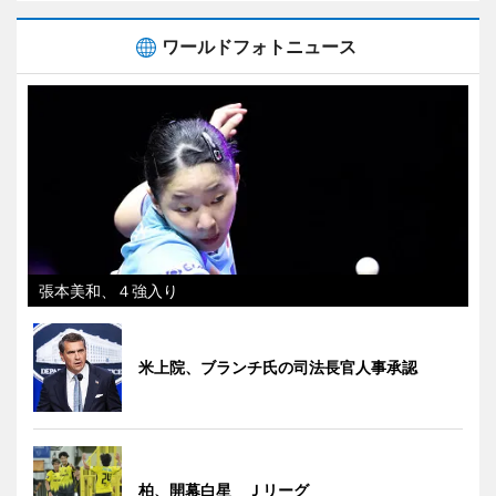
ワールドフォトニュース
張本美和、４強入り
米上院、ブランチ氏の司法長官人事承認
柏、開幕白星 Ｊリーグ