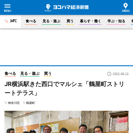
34°C
食べる
見る・遊ぶ
買う
暮らす・働く
学ぶ・知る
食べる
見る・遊ぶ
買う
2022.06.12
JR横浜駅きた西口でマルシェ「鶴屋町ストリ
ートテラス」
神奈川区
鶴屋町