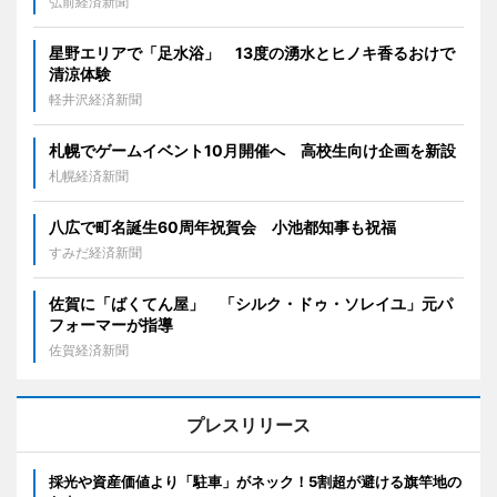
弘前経済新聞
星野エリアで「足水浴」 13度の湧水とヒノキ香るおけで
清涼体験
軽井沢経済新聞
札幌でゲームイベント10月開催へ 高校生向け企画を新設
札幌経済新聞
八広で町名誕生60周年祝賀会 小池都知事も祝福
すみだ経済新聞
佐賀に「ばくてん屋」 「シルク・ドゥ・ソレイユ」元パ
フォーマーが指導
佐賀経済新聞
プレスリリース
採光や資産価値より「駐車」がネック！5割超が避ける旗竿地の