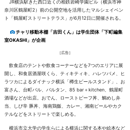
JR横浜駅きた西口近くの相鉄岩崎学園ビル（横浜市神
奈川区鶴屋町2）前の公開空地を活用したマルシェイベン
ト「鶴屋町ストリートテラス」が6月12日に開催される。
チャリ移動本棚「吉田くん」は学生団体「下町編集
室OKASHI」が企画
［広告］
飲食店のテントや飲食コーナーなどを7つのエリアに展
開し、和食居酒屋咲くら、ティキティキ、ハレツバメ、ヒ
ラツカによるダイナック横浜「樽生ビールスタンド」、お
富さん、台町バル、バルタン、85 bar＋kitchen、鶴屋町
酒場などが出店。おでん、ローストビーフ丼、鯛めし弁
当、しび辛 豚丼、海南鶏飯、カレー、湘南ビールやカク
テルなどをストリートで楽しめる。
横浜市立大学の学生らによる横浜に関する本や絵本など