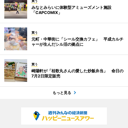
買う
みなとみらいに体験型アミューズメント施設
「CAPCOMIX」
買う
元町・中華街に「シール交換カフェ」 平成カルチ
ャーが生んだシル活の拠点に
買う
崎陽軒が「桂歌丸さんの愛した炒飯弁当」 命日の
7月2日限定販売
もっと見る