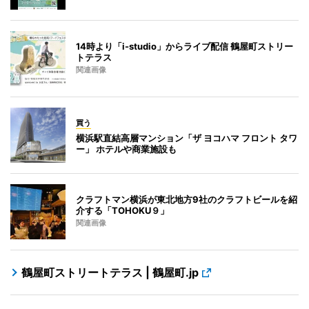
14時より「i-studio」からライブ配信 鶴屋町ストリー
トテラス
関連画像
買う
横浜駅直結高層マンション「ザ ヨコハマ フロント タワ
ー」 ホテルや商業施設も
クラフトマン横浜が東北地方9社のクラフトビールを紹
介する「TOHOKU９」
関連画像
鶴屋町ストリートテラス | 鶴屋町.jp