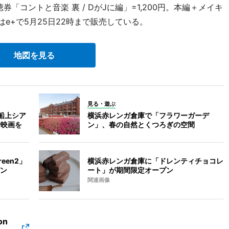
券「コントと音楽 裏 / DがJに編」=1,200円。本編＋メイキ
はe+で5月25日22時まで販売している。
地図を見る
見る・遊ぶ
船上シア
横浜赤レンガ倉庫で「フラワーガーデ
で映画を
ン」、春の自然とくつろぎの空間
een2」
横浜赤レンガ倉庫に「ドレンティチョコレ
ン
ート」が期間限定オープン
関連画像
on