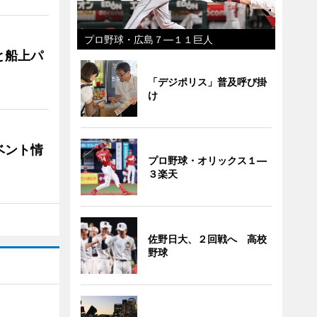
プロ野球・広島７―１１巨人
と船上パ
「デジポリス」普及呼び掛
け
ベント情
プロ野球・オリックス１―
３楽天
佐野日大、２回戦へ 高校
野球