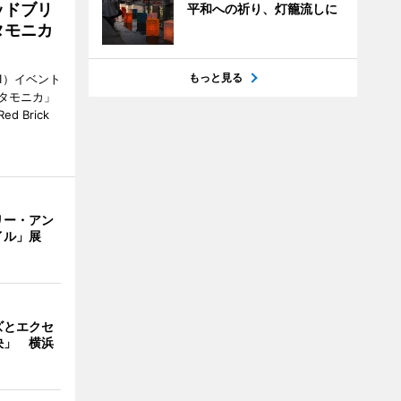
ッドブリ
平和への祈り、灯籠流しに
タモニカ
もっと見る
1）イベント
タモニカ」
 Brick
リー・アン
イル」展
ズとエクセ
決」 横浜