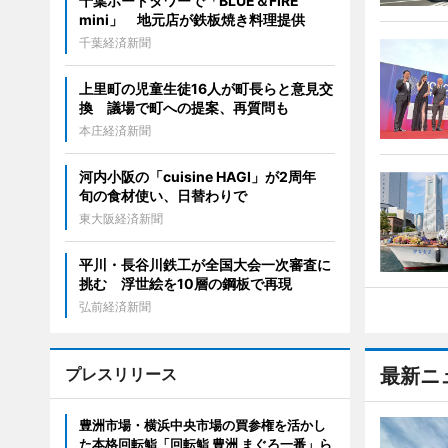
千葉ポートタワーで「BLUE＆FIRE
mini」 地元店が鉄板焼き料理提供
千葉経済新聞
上里町の児童生徒16人が町長らと意見交
換 議場で町への提案、再質問も
本庄経済新聞
河内小阪の「cuisine HAGI」が2周年
旬の食材使い、日替わりで
東大阪経済新聞
平川・長谷川鉄工が全国大会一次審査に
挑む 浮世絵を10層の鋼板で再現
弘前経済新聞
プレスリリース
最新ニ
豊洲市場・横浜中央市場の買参権を活かし
た本格回転鮨「回転鮨 豊洲 まぐろ一番」ら