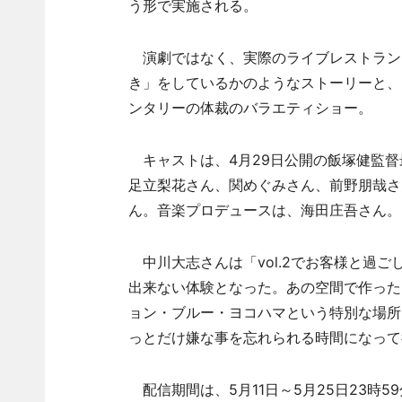
う形で実施される。
演劇ではなく、実際のライブレストラン
き」をしているかのようなストーリーと、
ンタリーの体裁のバラエティショー。
キャストは、4月29日公開の飯塚健監督最
足立梨花さん、関めぐみさん、前野朋哉さ
ん。音楽プロデュースは、海田庄吾さん。
中川大志さんは「vol.2でお客様と過
出来ない体験となった。あの空間で作った
ョン・ブルー・ヨコハマという特別な場所
っとだけ嫌な事を忘れられる時間になって
配信期間は、5月11日～5月25日23時