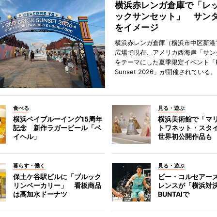
横浜赤レンガ倉庫で「レ
ックサンセット」 サン
をイメージ
横浜赤レンガ倉庫（横浜市中区新港
広場で現在、アメリカ西海岸「サン
をテーマにした夏季限定イベント「Red
Sunset 2026」が開催されている。
食べる
見る・遊ぶ
横浜ベイブルーイング15周年
横浜美術館で「マ
記念 新作ラガービール「ベ
トワネット・スタ
イヘル」
世界初公開作品も
暮らす・働く
見る・遊ぶ
保土ケ谷駅ビルに「ブルック
ビー・コルセアー
リンベーカリー」 看板商品
レンスが「横浜対
は高加水ドーナツ
BUNTAIで