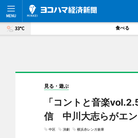
食べる
33°C
見る・遊ぶ
「コントと音楽vol.2
信 中川大志らがエ
中区
演劇
横浜赤レンガ倉庫