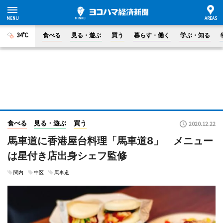
34°C
食べる
見る・遊ぶ
買う
暮らす・働く
学ぶ・知る
食べる
見る・遊ぶ
買う
2020.12.22
馬車道に香港屋台料理「馬車道8」 メニュー
は星付き店出身シェフ監修
関内
中区
馬車道