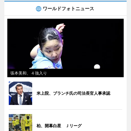
ワールドフォトニュース
張本美和、４強入り
米上院、ブランチ氏の司法長官人事承認
柏、開幕白星 Ｊリーグ