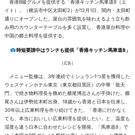
香港B級グルメを提供する「香港キッチン馬車道8（エ
イト）」（横浜市中区太田町2）が12月1日、関内・太田町
通りにオープンした。屋台の雰囲気を味わえるよう立ち飲
み用のカウンターテーブルを多く設置し、香港屋台料理や
中国の郷土料理を提供する。
時短要請中はランチも提供「香港キッチン馬車道8」
［広告］
メニュー監修は、3年連続でミシュラン1つ星を獲得した
ウェスティンホテル東京（東京都目黒区）の中華「龍天
門」で焼き物料理長を務めた横尾博志さんが手掛けた。横
尾さんは伊勢佐木町出身。18歳から香港と日本を往来し、
30年以上広東料理を作り続けてきた。「香港に行かなく
ても、本当においしい広東料理を提供したい」と、温度も
湿度も違う日本に合わせたレシピを開発。「馬車道8」で