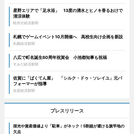
星野エリアで「足水浴」 13度の湧水とヒノキ香るおけで
清涼体験
軽井沢経済新聞
札幌でゲームイベント10月開催へ 高校生向け企画を新設
札幌経済新聞
八広で町名誕生60周年祝賀会 小池都知事も祝福
すみだ経済新聞
佐賀に「ばくてん屋」 「シルク・ドゥ・ソレイユ」元パ
フォーマーが指導
佐賀経済新聞
プレスリリース
採光や資産価値より「駐車」がネック！5割超が避ける旗竿地の
欠点