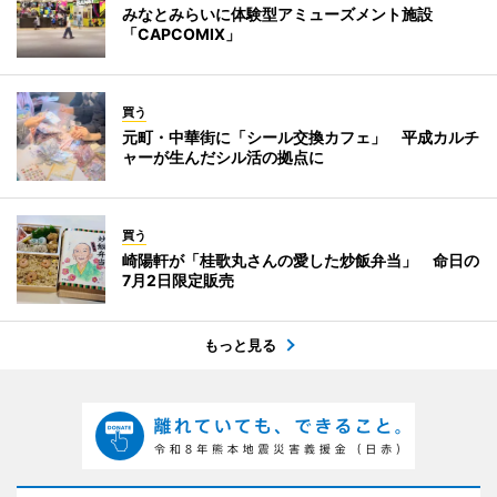
みなとみらいに体験型アミューズメント施設
「CAPCOMIX」
買う
元町・中華街に「シール交換カフェ」 平成カルチ
ャーが生んだシル活の拠点に
買う
崎陽軒が「桂歌丸さんの愛した炒飯弁当」 命日の
7月2日限定販売
もっと見る