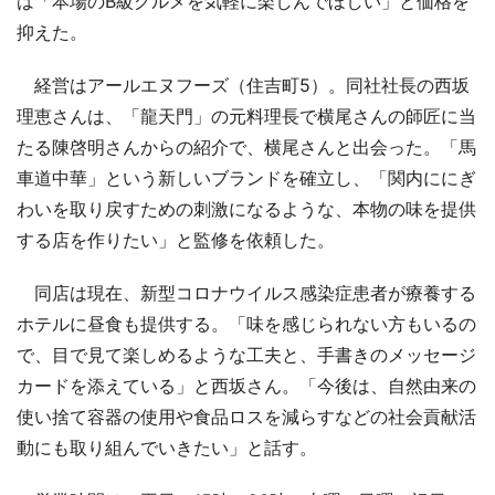
は「本場のB級グルメを気軽に楽しんでほしい」と価格を
抑えた。
経営はアールエヌフーズ（住吉町5）。同社社長の西坂
理恵さんは、「龍天門」の元料理長で横尾さんの師匠に当
たる陳啓明さんからの紹介で、横尾さんと出会った。「馬
車道中華」という新しいブランドを確立し、「関内ににぎ
わいを取り戻すための刺激になるような、本物の味を提供
する店を作りたい」と監修を依頼した。
同店は現在、新型コロナウイルス感染症患者が療養する
ホテルに昼食も提供する。「味を感じられない方もいるの
で、目で見て楽しめるような工夫と、手書きのメッセージ
カードを添えている」と西坂さん。「今後は、自然由来の
使い捨て容器の使用や食品ロスを減らすなどの社会貢献活
動にも取り組んでいきたい」と話す。