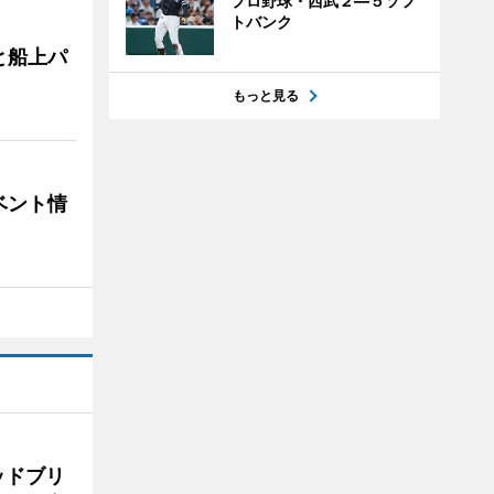
プロ野球・西武２―５ソフ
トバンク
と船上パ
もっと見る
ベント情
ッドブリ