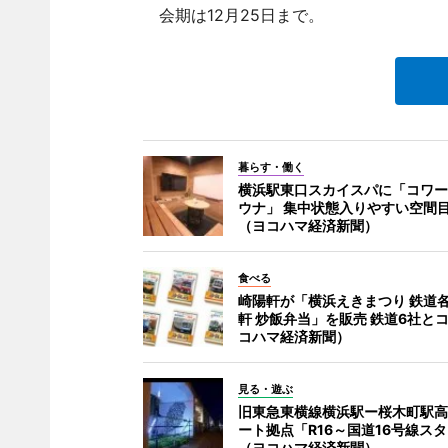
会期は12月25日まで。
暮らす・働く
横浜駅東口スカイスパに「コワー
ウナ」 集中状態入りやすい空間
（ヨコハマ経済新聞）
食べる
崎陽軒が「横浜えきまつり 鉄道
軒 炒飯弁当」を販売 鉄道6社と
コハマ経済新聞）
見る・遊ぶ
旧東急東横線横浜駅ー桜木町駅高
ート拠点「R16～国道16号線ス
（ヨコハマ経済新聞）