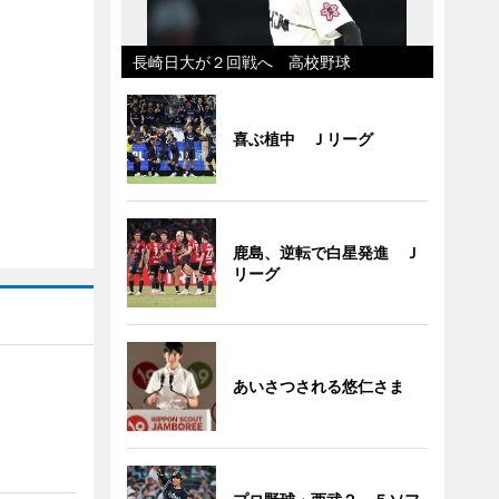
長崎日大が２回戦へ 高校野球
喜ぶ植中 Ｊリーグ
鹿島、逆転で白星発進 Ｊ
リーグ
あいさつされる悠仁さま