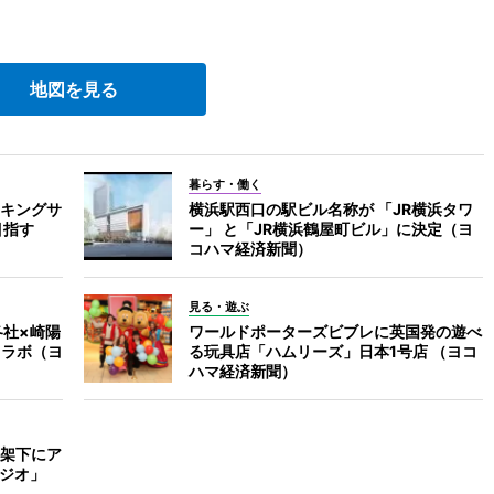
地図を見る
暮らす・働く
キングサ
横浜駅西口の駅ビル名称が 「JR横浜タワ
目指す
ー」 と「JR横浜鶴屋町ビル」に決定（ヨ
コハマ経済新聞）
見る・遊ぶ
各社×崎陽
ワールドポーターズビブレに英国発の遊べ
コラボ（ヨ
る玩具店「ハムリーズ」日本1号店 （ヨコ
ハマ経済新聞）
架下にア
タジオ」