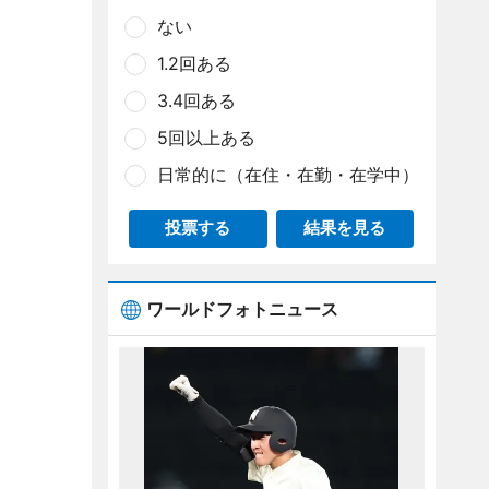
ない
1.2回ある
3.4回ある
5回以上ある
日常的に（在住・在勤・在学中）
投票する
結果を見る
ワールドフォトニュース