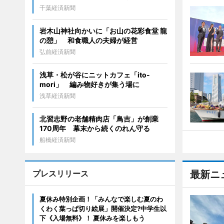
千葉経済新聞
岩木山神社向かいに「お山の花彩食堂 龍
の憩」 和食職人の夫婦が経営
弘前経済新聞
浅草・松が谷にニットカフェ「ito-
mori」 編み物好きが集う場に
浅草経済新聞
北習志野の老舗精肉店「鳥吉」が創業
170周年 幕末から続くのれん守る
船橋経済新聞
プレスリリース
最新ニ
夏休み特別企画！「みんなで楽しむ夏のわ
くわく葉っぱ切り絵展」開催決定?中学生以
下《入場無料》！ 夏休みを楽しもう