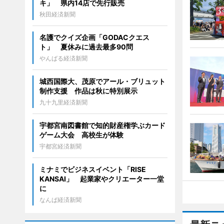
キ」 県内14店で先行販売
秋田経済新聞
名護でクイズ企画「GODACクエス
ト」 夏休みに過去最多90問
やんばる経済新聞
城西国際大、茂原でアール・ブリュット
制作支援 作品は秋に特別展示
九十九里経済新聞
宇都宮南図書館で知的財産権学ぶカード
ゲーム大会 高校生が体験
宇都宮経済新聞
ミナミでビジネスイベント「RISE
KANSAI」 起業家やクリエーター一堂
に
なんば経済新聞