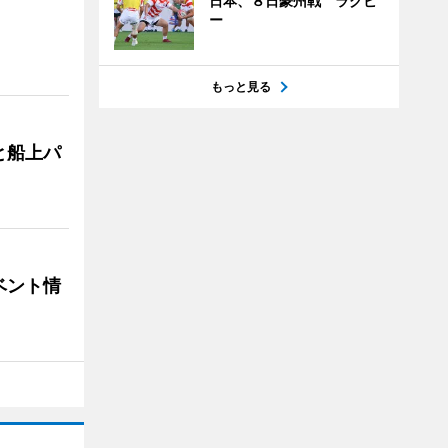
日本、８日豪州戦 ラグビ
ー
もっと見る
と船上パ
ベント情