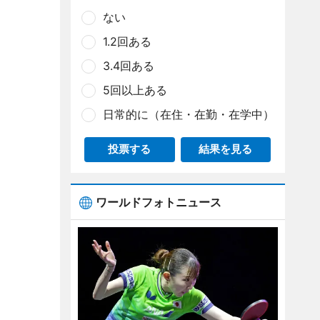
ない
1.2回ある
3.4回ある
5回以上ある
日常的に（在住・在勤・在学中）
投票する
結果を見る
ワールドフォトニュース