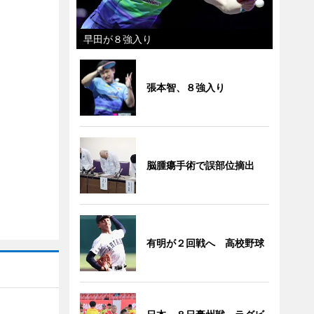
早田が８強入り
張本智、８強入り
脳腫瘍手術で誤部位摘出
有明が２回戦へ 高校野球