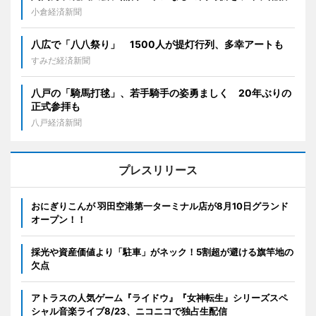
小倉経済新聞
八広で「八八祭り」 1500人が提灯行列、多幸アートも
すみだ経済新聞
八戸の「騎馬打毬」、若手騎手の姿勇ましく 20年ぶりの
正式参拝も
八戸経済新聞
プレスリリース
おにぎりこんが 羽田空港第一ターミナル店が8月10日グランド
オープン！！
採光や資産価値より「駐車」がネック！5割超が避ける旗竿地の
欠点
アトラスの人気ゲーム『ライドウ』『女神転生』シリーズスペ
シャル音楽ライブ8/23、ニコニコで独占生配信