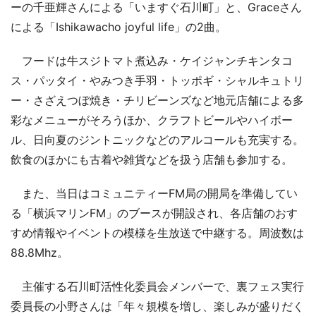
ーの千亜輝さんによる「いますぐ石川町」と、Graceさん
による「Ishikawacho joyful life」の2曲。
フードは牛スジトマト煮込み・ケイジャンチキンタコ
ス・パッタイ・やみつき手羽・トッポギ・シャルキュトリ
ー・さざえつぼ焼き・チリビーンズなど地元店舗による多
彩なメニューがそろうほか、クラフトビールやハイボー
ル、日向夏のジントニックなどのアルコールも充実する。
飲食のほかにも古着や雑貨などを扱う店舗も参加する。
また、当日はコミュニティーFM局の開局を準備してい
る「横浜マリンFM」のブースが開設され、各店舗のおす
すめ情報やイベントの模様を生放送で中継する。周波数は
88.8Mhz。
主催する石川町活性化委員会メンバーで、裏フェス実行
委員長の小野さんは「年々規模を増し、楽しみが盛りだく