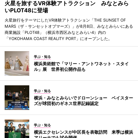
火星を旅するVR体験アトラクション みなとみら
いPLOT48に登場
火星旅行をテーマにしたVR体験アトラクション「THE SUNSET OF
MARS（ザ・サンセットオブマーズ）」が8月8日、みなとみらいにある
商業施設「PLOT48」（横浜市西区みなとみらい4）内の
「YOKOHAMA COAST REALITY PORT」にオープンした。
学ぶ・知る
横浜美術館で「マリー・アントワネット・スタイ
ル」展 世界初公開作品も
学ぶ・知る
横浜・みなとみらいでドローンショー ベイスター
ズが球団初のギネス世界記録認定
学ぶ・知る
横浜エクセレンスが中区長を表敬訪問 来季は横浜
アリーナでも試合開催