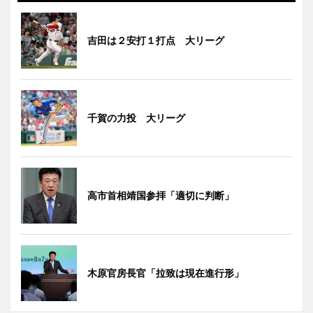
吉田は２安打１打点 大リーグ
千賀の力投 大リーグ
高市首相靖国参拝「適切に判断」
木原官房長官「拉致は現在進行形」