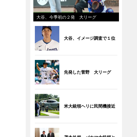
大谷、今季初の２発 大リーグ
大谷、イメージ調査で１位
先発した菅野 大リーグ
米大統領ヘリに民間機接近