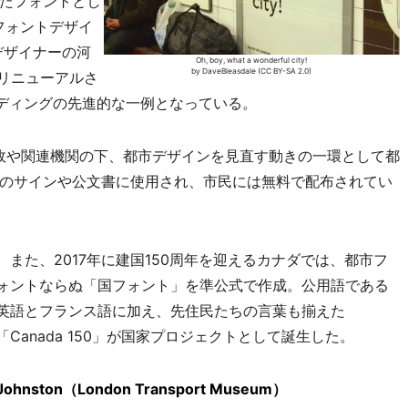
たフォントとし
のフォントデザイ
デザイナーの河
Oh, boy, what a wonderful city!
by DaveBleasdale (CC BY-SA 2.0)
」にリニューアルさ
ンディングの先進的な一例となっている。
政や関連機関の下、都市デザインを見直す動きの一環として都
のサインや公文書に使用され、市民には無料で配布されてい
また、2017年に建国150周年を迎えるカナダでは、都市フ
ォントならぬ「国フォント」を準公式で作成。公用語である
英語とフランス語に加え、先住民たちの言葉も揃えた
「Canada 150」が国家プロジェクトとして誕生した。
Johnston（London Transport Museum）