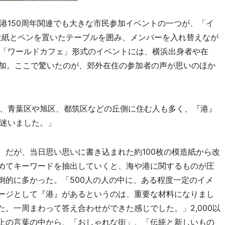
150周年関連でも大きな市民参加イベントの一つが、「イ
造紙とペンを置いたテーブルを囲み、メンバーを入れ替えなが
「ワールドカフェ」形式のイベントには、横浜出身者や在
参加。ここで驚いたのが、郊外在住の参加者の声が思いのほか
、青葉区や旭区、都筑区などの丘側に住む人も多く、『港』
迷いました。」
だが、当日思い思いに書き込まれた約100枚の模造紙から改
めてキーワードを抽出していくと、海や港に関するものが圧
倒的に多かった。「500人の人の中に、ある程度一定のイメ
ージとして『港』があるというのは、重要な材料になりまし
た。一周まわって答え合わせができた感じでした。」2,000以
上の言葉の中から、「おしゃれな街」、「伝統と新しいもの