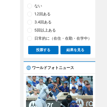
ない
1.2回ある
3.4回ある
5回以上ある
日常的に（在住・在勤・在学中）
投票する
結果を見る
ワールドフォトニュース