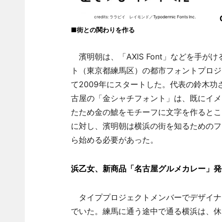
credits: ララビイ レイモンド／
Typodermic Fonts Inc.
■街との関わりを作る
濱明朝は、「AXIS Font」などを手が
ト（東京都練馬区）の都市フォントプロジ
て2009年にスタートした。代表の鈴木功
古屋の「金シャチフォント」は、既にイメ
たため金の鯱をモチーフに文字を作るとこ
に対し、濱明朝は横浜の街を知るためのフ
ら始める必要があった。
浜乙女、新商品「名古屋グルメカレー」発
タイププロジェクトメンバーでデザイナ
でいた。練馬に通う途中で通る横浜は、休