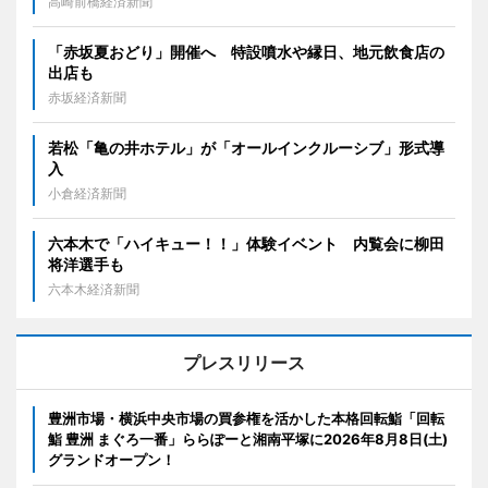
高崎前橋経済新聞
「赤坂夏おどり」開催へ 特設噴水や縁日、地元飲食店の
出店も
赤坂経済新聞
若松「亀の井ホテル」が「オールインクルーシブ」形式導
入
小倉経済新聞
六本木で「ハイキュー！！」体験イベント 内覧会に柳田
将洋選手も
六本木経済新聞
プレスリリース
豊洲市場・横浜中央市場の買参権を活かした本格回転鮨「回転
鮨 豊洲 まぐろ一番」ららぽーと湘南平塚に2026年8月8日(土)
グランドオープン！