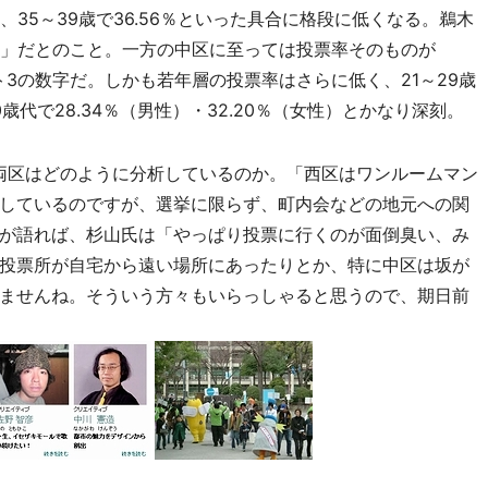
.01％、35～39歳で36.56％といった具合に格段に低くなる。鵜木
方」だとのこと。一方の中区に至っては投票率そのものが
スト3の数字だ。しかも若年層の投票率はさらに低く、21～29歳
30歳代で28.34％（男性）・32.20％（女性）とかなり深刻。
、両区はどのように分析しているのか。「西区はワンルームマン
しているのですが、選挙に限らず、町内会などの地元への関
が語れば、杉山氏は「やっぱり投票に行くのが面倒臭い、み
投票所が自宅から遠い場所にあったりとか、特に中区は坂が
ませんね。そういう方々もいらっしゃると思うので、期日前