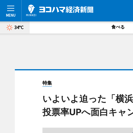
食べる
34°C
特集
いよいよ迫った「横浜
投票率UPへ面白キャ