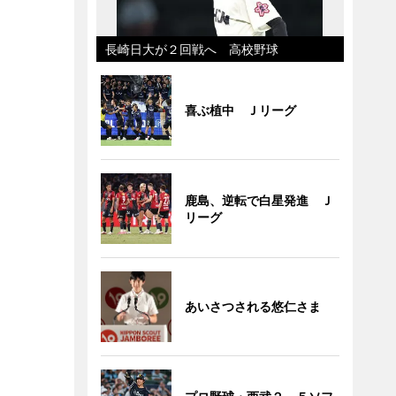
長崎日大が２回戦へ 高校野球
喜ぶ植中 Ｊリーグ
鹿島、逆転で白星発進 Ｊ
リーグ
あいさつされる悠仁さま