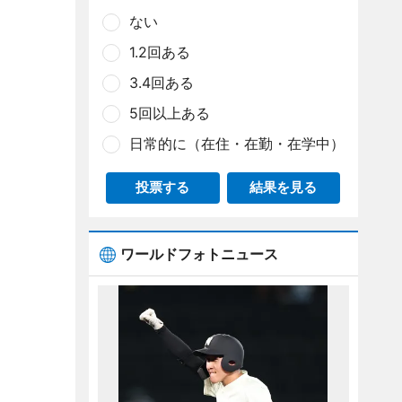
ない
1.2回ある
3.4回ある
5回以上ある
日常的に（在住・在勤・在学中）
投票する
結果を見る
ワールドフォトニュース