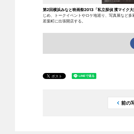
第2回横浜みなと映画祭2013「私立探偵 濱マイク大
じめ、トークイベントやロケ地巡り、写真展など多
若葉町に出張開店する。
前の