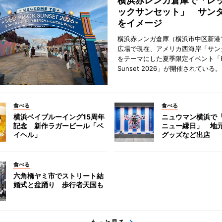
横浜赤レンガ倉庫で「レ
ックサンセット」 サン
をイメージ
横浜赤レンガ倉庫（横浜市中区新港
広場で現在、アメリカ西海岸「サン
をテーマにした夏季限定イベント「Red
Sunset 2026」が開催されている。
食べる
食べる
横浜ベイブルーイング15周年
ニュウマン横浜で
記念 新作ラガービール「ベ
ニュー縁日」 地
イヘル」
グッズなど出店
食べる
六角橋ヤミ市でストリート結
婚式と盆踊り 歩行者天国も