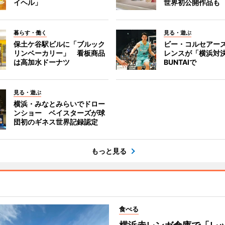
イヘル」
世界初公開作品も
暮らす・働く
見る・遊ぶ
保土ケ谷駅ビルに「ブルック
ビー・コルセアー
リンベーカリー」 看板商品
レンスが「横浜対
は高加水ドーナツ
BUNTAIで
見る・遊ぶ
横浜・みなとみらいでドロー
ンショー ベイスターズが球
団初のギネス世界記録認定
もっと見る
食べる