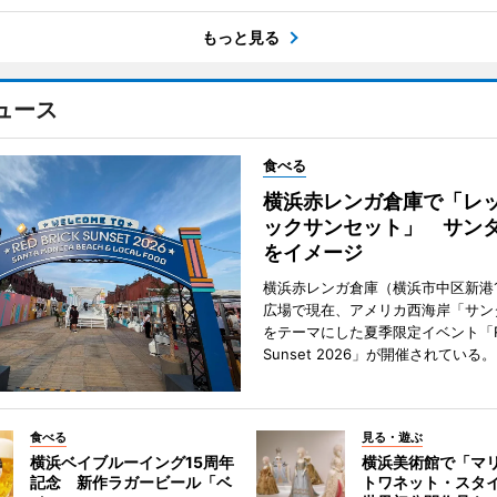
もっと見る
ュース
食べる
横浜赤レンガ倉庫で「レ
ックサンセット」 サン
をイメージ
横浜赤レンガ倉庫（横浜市中区新港
広場で現在、アメリカ西海岸「サン
をテーマにした夏季限定イベント「Red
Sunset 2026」が開催されている。
食べる
見る・遊ぶ
横浜ベイブルーイング15周年
横浜美術館で「マ
記念 新作ラガービール「ベ
トワネット・スタ