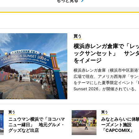
もっと見る
買う
横浜赤レンガ倉庫で「レ
ックサンセット」 サン
をイメージ
横浜赤レンガ倉庫（横浜市中区新港
広場で現在、アメリカ西海岸「サン
をテーマにした夏季限定イベント「Red
Sunset 2026」が開催されている。
買う
買う
ニュウマン横浜で「ヨコハマ
みなとみらいに体
ニュー縁日」 地元グルメ・
ーズメント施設
グッズなど出店
「CAPCOMIX」