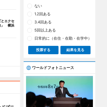
ない
1.2回ある
ズとエクセ
3.4回ある
決」 横浜
5回以上ある
日常的に（在住・在勤・在学中）
投票する
結果を見る
ワールドフォトニュース