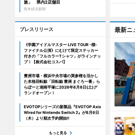
族」 県内2店舗目
熊本経済新聞
プレスリリース
最新ニ
《学園アイドルマスター LIVE TOUR -標-
ファイナル公演》にむけて限定ステッカー
付きの「フルカラーTシャツ」がラインナッ
プ！【株式会社コスパ】
豊洲市場・横浜中央市場の買参権を活かし
た本格回転鮨「回転鮨 豊洲 まぐろ一番」ら
らぽーと湘南平塚に2026年8月8日(土)グ
ランドオープン！
EVOTOPシリーズの新製品『EVOTOP Axis
Wired for Nintendo Switch 2』が8月6日
（木）より順次予約開始!!
もっと見る