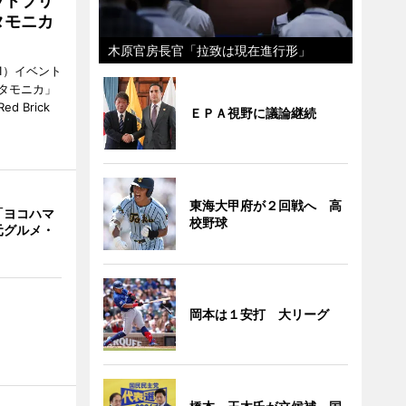
ッドブリ
タモニカ
木原官房長官「拉致は現在進行形」
1）イベント
タモニカ」
 Brick
ＥＰＡ視野に議論継続
東海大甲府が２回戦へ 高
「ヨコハマ
校野球
元グルメ・
岡本は１安打 大リーグ