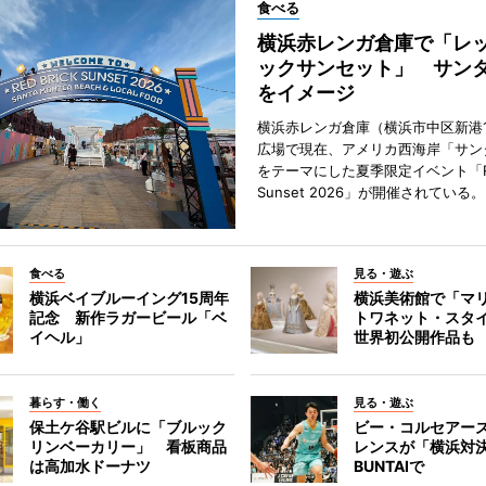
食べる
横浜赤レンガ倉庫で「レ
ックサンセット」 サン
をイメージ
横浜赤レンガ倉庫（横浜市中区新港
広場で現在、アメリカ西海岸「サン
をテーマにした夏季限定イベント「Red
Sunset 2026」が開催されている。
食べる
見る・遊ぶ
横浜ベイブルーイング15周年
横浜美術館で「マ
記念 新作ラガービール「ベ
トワネット・スタ
イヘル」
世界初公開作品も
暮らす・働く
見る・遊ぶ
保土ケ谷駅ビルに「ブルック
ビー・コルセアー
リンベーカリー」 看板商品
レンスが「横浜対
は高加水ドーナツ
BUNTAIで