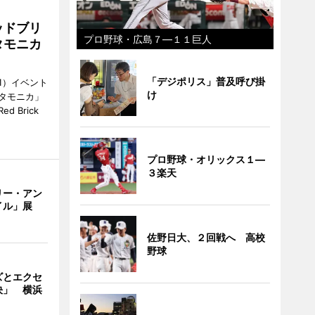
ッドブリ
プロ野球・広島７―１１巨人
タモニカ
「デジポリス」普及呼び掛
1）イベント
け
タモニカ」
 Brick
プロ野球・オリックス１―
３楽天
リー・アン
イル」展
佐野日大、２回戦へ 高校
野球
ズとエクセ
決」 横浜