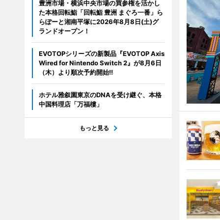
豊洲市場・横浜中央市場の買参権を活かし
た本格回転鮨「回転鮨 豊洲 まぐろ一番」ら
らぽーと湘南平塚に2026年8月8日(土)グ
ランドオープン！
EVOTOPシリーズの新製品『EVOTOP Axis
Wired for Nintendo Switch 2』が8月6日
（木）より順次予約開始!!
ホテル雅叙園東京のDNAを受け継ぐ、本格
中国料理店「万福樓」
もっと見る