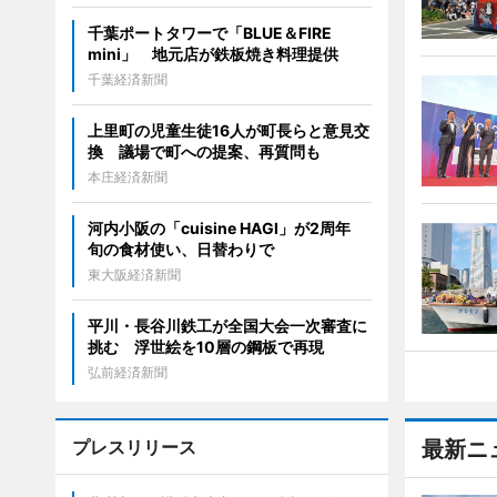
千葉ポートタワーで「BLUE＆FIRE
mini」 地元店が鉄板焼き料理提供
千葉経済新聞
上里町の児童生徒16人が町長らと意見交
換 議場で町への提案、再質問も
本庄経済新聞
河内小阪の「cuisine HAGI」が2周年
旬の食材使い、日替わりで
東大阪経済新聞
平川・長谷川鉄工が全国大会一次審査に
挑む 浮世絵を10層の鋼板で再現
弘前経済新聞
プレスリリース
最新ニ