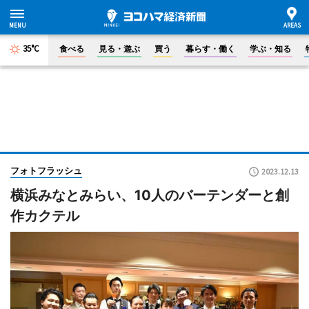
35°C
食べる
見る・遊ぶ
買う
暮らす・働く
学ぶ・知る
フォトフラッシュ
2023.12.13
横浜みなとみらい、10人のバーテンダーと創
作カクテル