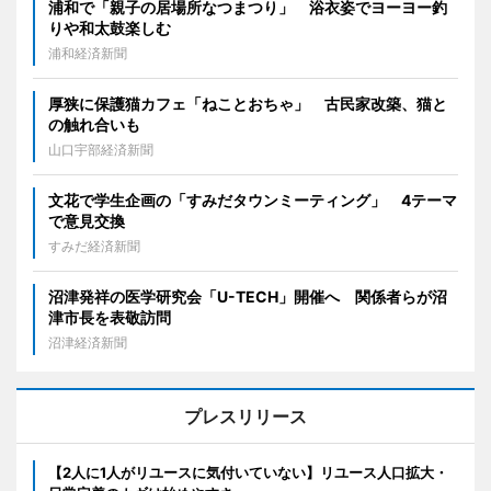
浦和で「親子の居場所なつまつり」 浴衣姿でヨーヨー釣
りや和太鼓楽しむ
浦和経済新聞
厚狭に保護猫カフェ「ねことおちゃ」 古民家改築、猫と
の触れ合いも
山口宇部経済新聞
文花で学生企画の「すみだタウンミーティング」 4テーマ
で意見交換
すみだ経済新聞
沼津発祥の医学研究会「U-TECH」開催へ 関係者らが沼
津市長を表敬訪問
沼津経済新聞
プレスリリース
【2人に1人がリユースに気付いていない】リユース人口拡大・