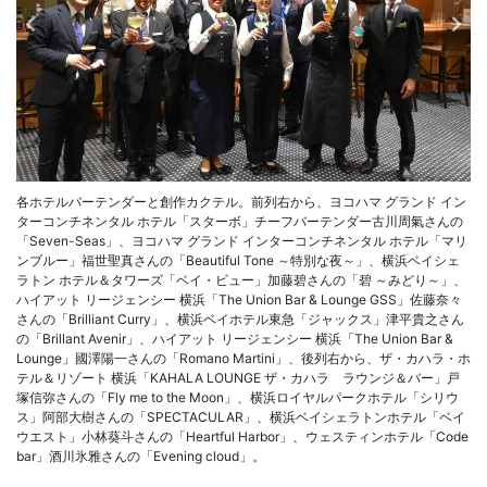
各ホテルバーテンダーと創作カクテル。前列右から、ヨコハマ グランド イン
ターコンチネンタル ホテル「スターボ」チーフバーテンダー古川周氣さんの
「Seven-Seas」、ヨコハマ グランド インターコンチネンタル ホテル「マリ
ンブルー」福世聖真さんの「Beautiful Tone ～特別な夜～」、横浜ベイシェ
ラトン ホテル＆タワーズ「ベイ・ビュー」加藤碧さんの「碧 ～みどり～」、
ハイアット リージェンシー 横浜「The Union Bar & Lounge GSS」佐藤奈々
さんの「Brilliant Curry」、横浜ベイホテル東急「ジャックス」津平貴之さん
の「Brillant Avenir」、ハイアット リージェンシー 横浜「The Union Bar &
Lounge」國澤陽一さんの「Romano Martini」、後列右から、ザ・カハラ・ホ
テル＆リゾート 横浜「KAHALA LOUNGE ザ・カハラ ラウンジ＆バー」戸
塚信弥さんの「Fly me to the Moon」、横浜ロイヤルパークホテル「シリウ
ス」阿部大樹さんの「SPECTACULAR」、横浜ベイシェラトンホテル「ベイ
ウエスト」小林葵斗さんの「Heartful Harbor」、ウェスティンホテル「Code
bar」酒川氷雅さんの「Evening cloud」。