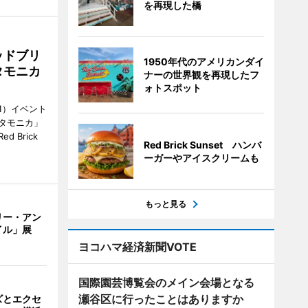
を再現した橋
ッドブリ
1950年代のアメリカンダイ
タモニカ
ナーの世界観を再現したフ
ォトスポット
1）イベント
タモニカ」
 Brick
Red Brick Sunset ハンバ
ーガーやアイスクリームも
もっと見る
リー・アン
イル」展
ヨコハマ経済新聞VOTE
国際園芸博覧会のメイン会場となる
瀬谷区に行ったことはありますか
ズとエクセ