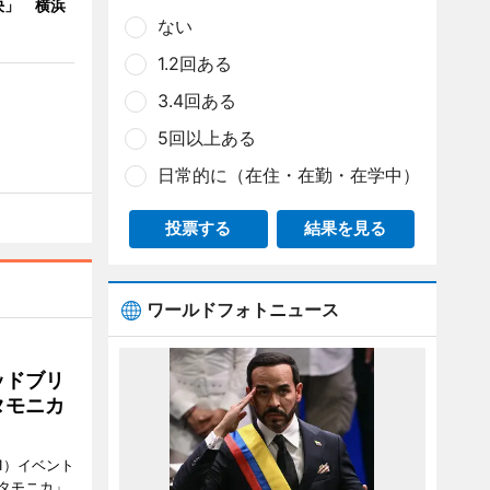
決」 横浜
ない
1.2回ある
3.4回ある
5回以上ある
日常的に（在住・在勤・在学中）
投票する
結果を見る
ワールドフォトニュース
ッドブリ
タモニカ
1）イベント
タモニカ」