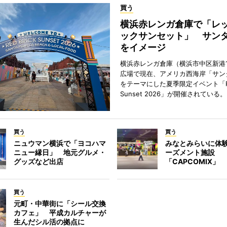
買う
横浜赤レンガ倉庫で「レ
ックサンセット」 サン
をイメージ
横浜赤レンガ倉庫（横浜市中区新港
広場で現在、アメリカ西海岸「サン
をテーマにした夏季限定イベント「Red
Sunset 2026」が開催されている。
買う
買う
ニュウマン横浜で「ヨコハマ
みなとみらいに体
ニュー縁日」 地元グルメ・
ーズメント施設
グッズなど出店
「CAPCOMIX」
買う
元町・中華街に「シール交換
カフェ」 平成カルチャーが
生んだシル活の拠点に