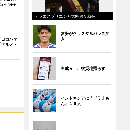
 Brick
デラエスプリエジャ大統領が就任
冨安がクリスタルパレス加
「ヨコハマ
入
元グルメ・
生成ＡＩ、被災地照らす
インドネシアに「ドラえも
ん」１６人