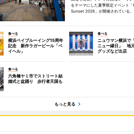
をテーマにした夏季限定イベント「Red
Sunset 2026」が開催されている。
食べる
食べる
横浜ベイブルーイング15周年
ニュウマン横浜で
記念 新作ラガービール「ベ
ニュー縁日」 地
イヘル」
グッズなど出店
食べる
六角橋ヤミ市でストリート結
婚式と盆踊り 歩行者天国も
もっと見る