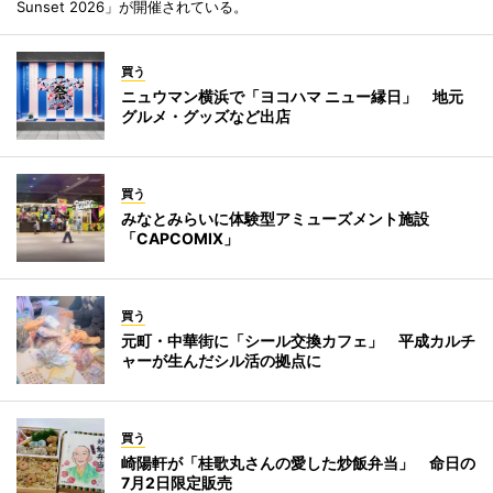
Sunset 2026」が開催されている。
買う
ニュウマン横浜で「ヨコハマ ニュー縁日」 地元
グルメ・グッズなど出店
買う
みなとみらいに体験型アミューズメント施設
「CAPCOMIX」
買う
元町・中華街に「シール交換カフェ」 平成カルチ
ャーが生んだシル活の拠点に
買う
崎陽軒が「桂歌丸さんの愛した炒飯弁当」 命日の
7月2日限定販売