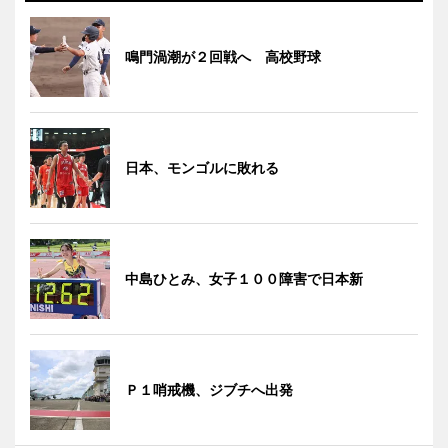
鳴門渦潮が２回戦へ 高校野球
日本、モンゴルに敗れる
中島ひとみ、女子１００障害で日本新
Ｐ１哨戒機、ジブチへ出発