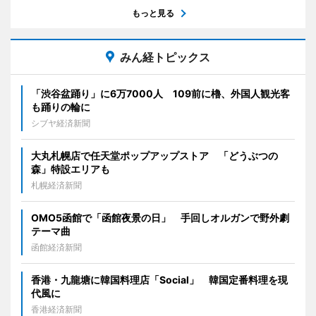
もっと見る
みん経トピックス
「渋谷盆踊り」に6万7000人 109前に櫓、外国人観光客
も踊りの輪に
シブヤ経済新聞
大丸札幌店で任天堂ポップアップストア 「どうぶつの
森」特設エリアも
札幌経済新聞
OMO5函館で「函館夜景の日」 手回しオルガンで野外劇
テーマ曲
函館経済新聞
香港・九龍塘に韓国料理店「Social」 韓国定番料理を現
代風に
香港経済新聞