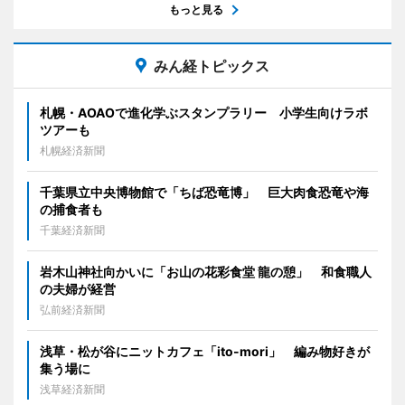
もっと見る
みん経トピックス
札幌・AOAOで進化学ぶスタンプラリー 小学生向けラボ
ツアーも
札幌経済新聞
千葉県立中央博物館で「ちば恐竜博」 巨大肉食恐竜や海
の捕食者も
千葉経済新聞
岩木山神社向かいに「お山の花彩食堂 龍の憩」 和食職人
の夫婦が経営
弘前経済新聞
浅草・松が谷にニットカフェ「ito-mori」 編み物好きが
集う場に
浅草経済新聞