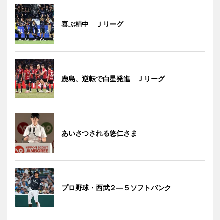
喜ぶ植中 Ｊリーグ
鹿島、逆転で白星発進 Ｊリーグ
あいさつされる悠仁さま
プロ野球・西武２―５ソフトバンク