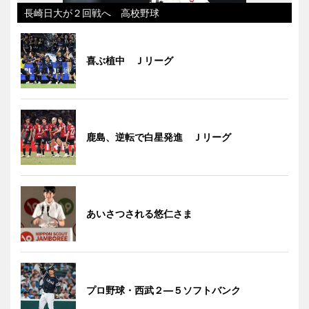
長崎日大が２回戦へ 高校野球
喜ぶ植中 Ｊリーグ
鹿島、逆転で白星発進 Ｊリーグ
あいさつされる悠仁さま
プロ野球・西武２―５ソフトバンク