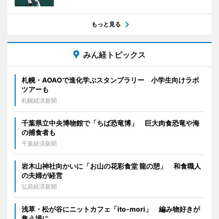
もっと見る
みん経トピックス
札幌・AOAOで進化学ぶスタンプラリー 小学生向けラボ
ツアーも
札幌経済新聞
千葉県立中央博物館で「ちば恐竜博」 巨大肉食恐竜や海
の捕食者も
千葉経済新聞
岩木山神社向かいに「お山の花彩食堂 龍の憩」 和食職人
の夫婦が経営
弘前経済新聞
浅草・松が谷にニットカフェ「ito-mori」 編み物好きが
集う場に