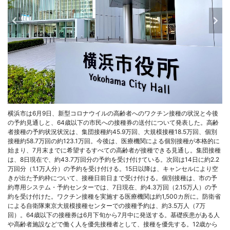
横浜市は6月9日、新型コロナウイルの高齢者へのワクチン接種の状況と今後
の予約見通しと、64歳以下の市民への接種券の送付について発表した。高齢
者接種の予約状況状況は、集団接種約45.9万回、大規模接種18.5万回、個別
接種約58.7万回の約123.1万回。今後は、医療機関による個別接種が本格的に
始まり、7月末までに希望するすべての高齢者が接種できる見通し。集団接種
は、8日現在で、約43.7万回分の予約を受け付けている。次回は14日に約2.2
万回分（1.1万人分）の予約を受け付ける。15日以降は、キャンセルにより空
きが出た予約枠について、接種日前日まで受け付ける。個別接種は、市の予
約専用システム・予約センターでは、7日現在、約4.3万回（2.15万人）の予
約を受け付けた。ワクチン接種を実施する医療機関は約1,500カ所に。防衛省
による自衛隊東京大規模接種センターでの接種予約は、約3.5万人（7万
回）。64歳以下の接種券は6月下旬から7月中に発送する。基礎疾患がある人
や高齢者施設などで働く人を優先接種者として、接種を優先する。12歳から