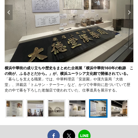
横浜中華街の成り立ちや歴史をまとめた企画展「横浜中華街160年の軌跡 こ
の街が、ふるさとだから。」が、横浜ユーラシア文化館で開催されている。
「暮らしを支える職業」では、中華料理店「安楽園」や漢方薬局「大徳
堂」、洋裁店「トムサン・テーラー」など、かつて中華街に息づいていて歴
史の中で幕を下ろした老舗店で使われていた、仕事道具を展示する。