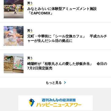
買う
みなとみらいに体験型アミューズメント施設
「CAPCOMIX」
買う
元町・中華街に「シール交換カフェ」 平成カルチ
ャーが生んだシル活の拠点に
買う
崎陽軒が「桂歌丸さんの愛した炒飯弁当」 命日の
7月2日限定販売
もっと見る