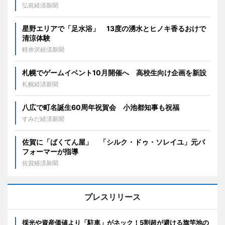
弘前経済新聞
星野エリアで「足水浴」 13度の湧水とヒノキ香るおけで
清涼体験
軽井沢経済新聞
札幌でゲームイベント10月開催へ 高校生向け企画を新設
札幌経済新聞
八広で町名誕生60周年祝賀会 小池都知事も祝福
すみだ経済新聞
佐賀に「ばくてん屋」 「シルク・ドゥ・ソレイユ」元パ
フォーマーが指導
佐賀経済新聞
プレスリリース
採光や資産価値より「駐車」がネック！5割超が避ける旗竿地の