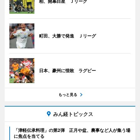
柏、開幕白星 Ｊリーグ
町田、大勝で発進 Ｊリーグ
日本、豪州に惜敗 ラグビー
もっと見る
みん経トピックス
「津軽伝承料理」の第2弾 正月や盆、農事など人が集う場
に焦点を当てる