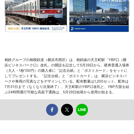
相鉄グループの相模鉄道（横浜市西区）は、相鉄線の天王町駅「YBP口（横
浜ビジネスパーク口）改札」の開設を記念して5月29日から、硬券普通入場券
（大人・1枚150円）の購入者に「記念台紙」と「ポストカード」をセットに
してプレゼントする。「記念台紙」と「ポストカード」は、横浜ビジネスパ
ークや車両の写真などをデザインしている。配布数量は1,200セット。配布は
7月31日まで（なくなり次第終了）。天王町駅のYBP口改札と、YBP方面を結
ぶ24時間通行可能な高架下通路は、5月29日始発から使用が始まる。