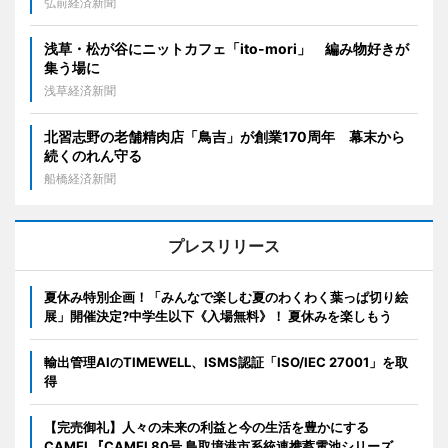
弘前経済新聞
浅草・松が谷にニットカフェ「ito-mori」 編み物好きが
集う場に
浅草経済新聞
北習志野の老舗精肉店「鳥吉」が創業170周年 幕末から
続くのれん守る
船橋経済新聞
プレスリリース
夏休み特別企画！「みんなで楽しむ夏のわくわく葉っぱ切り絵
展」開催決定?中学生以下《入場無料》！ 夏休みを楽しもう
輸出管理AIのTIMEWELL、ISMS認証「ISO/IEC 27001」を取
得
【完売御礼】人々の未来の利益と今の生活を豊かにする
CAMEL『CAMEL80号 鳥取境港市系統連携蓄電池シリーズ