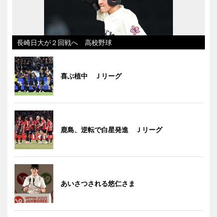
長崎日大が２回戦へ 高校野球
喜ぶ植中 Ｊリーグ
鹿島、逆転で白星発進 Ｊリーグ
あいさつされる悠仁さま