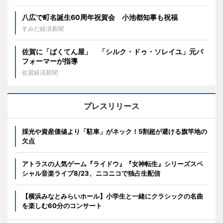
八広で町名誕生60周年祝賀会 小池都知事も祝福
すみだ経済新聞
佐賀に「ばくてん屋」 「シルク・ドゥ・ソレイユ」元パ
フォーマーが指導
佐賀経済新聞
プレスリリース
採光や資産価値より「駐車」がネック！5割超が避ける旗竿地の
欠点
アトラスの人気ゲーム『ライドウ』『女神転生』シリーズスペ
シャル音楽ライブ8/23、ニコニコで独占生配信
【横浜みなとみらいホール】小学生と一緒にクラシックの名曲
を楽しむ60分のコンサート