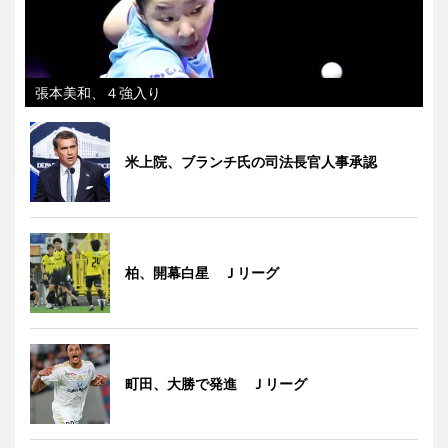
張本美和、４強入り
米上院、ブランチ氏の司法長官人事承認
柏、開幕白星 Ｊリーグ
町田、大勝で発進 Ｊリーグ