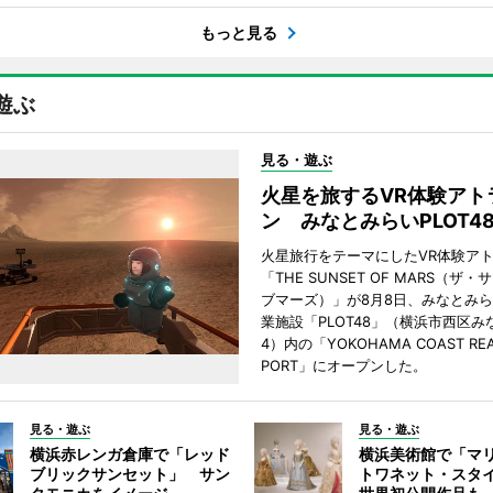
もっと見る
遊ぶ
見る・遊ぶ
火星を旅するVR体験アト
ン みなとみらいPLOT4
火星旅行をテーマにしたVR体験ア
「THE SUNSET OF MARS（ザ
ブマーズ）」が8月8日、みなとみ
業施設「PLOT48」（横浜市西区み
4）内の「YOKOHAMA COAST REA
PORT」にオープンした。
見る・遊ぶ
見る・遊ぶ
横浜赤レンガ倉庫で「レッド
横浜美術館で「マ
ブリックサンセット」 サン
トワネット・スタ