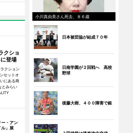
小川真由美さん死去、８６歳
日本被団協が結成７０年
ラクショ
8に登場
日南学園が２回戦へ 高校
トラクション
野球
・サンセットオ
らいにある商
なとみらい
LITY
後藤大樹、４００障害で銀
リー・アン
イル」展