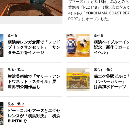
ブマーズ）」が8月8日、みなとみ
業施設「PLOT48」（横浜市西区み
4）内の「YOKOHAMA COAST REA
PORT」にオープンした。
食べる
食べる
横浜赤レンガ倉庫で「レッド
横浜ベイブルーイン
ブリックサンセット」 サン
記念 新作ラガー
タモニカをイメージ
イヘル」
見る・遊ぶ
暮らす・働く
横浜美術館で「マリー・アン
保土ケ谷駅ビルに
トワネット・スタイル」展
リンベーカリー」
世界初公開作品も
は高加水ドーナツ
見る・遊ぶ
ビー・コルセアーズとエクセ
レンスが「横浜対決」 横浜
BUNTAIで