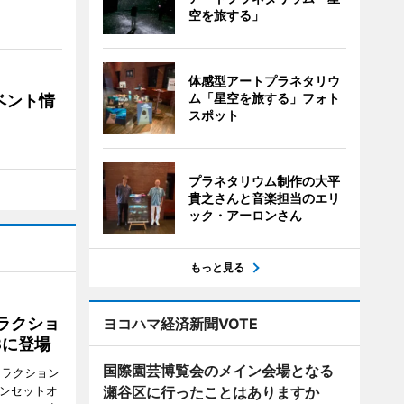
空を旅する」
体感型アートプラネタリウ
ム「星空を旅する」フォト
ベント情
スポット
プラネタリウム制作の大平
貴之さんと音楽担当のエリ
ック・アーロンさん
もっと見る
ラクショ
ヨコハマ経済新聞VOTE
8に登場
国際園芸博覧会のメイン会場となる
トラクション
・サンセットオ
瀬谷区に行ったことはありますか