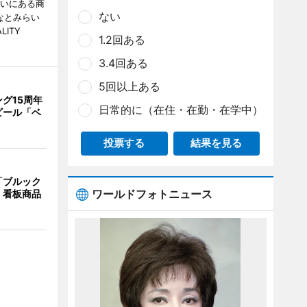
らいにある商
ない
なとみらい
LITY
1.2回ある
3.4回ある
5回以上ある
グ15周年
日常的に（在住・在勤・在学中）
ビール「ベ
投票する
結果を見る
「ブルック
ワールドフォトニュース
 看板商品