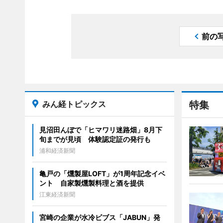
前の
みん経トピックス
特集
見沼田んぼで「ヒマワリ迷路畑」8月下
旬までが見頃 体験認定証の発行も
浦和経済新聞
亀戸の「燻製屋LOFT」が1周年記念イベ
ント 自家製燻製料理と酒を提供
江東経済新聞
宮崎の企業が水冷ビブス「JABUN」発