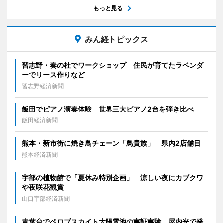
もっと見る
みん経トピックス
習志野・奏の杜でワークショップ 住民が育てたラベンダ
ーでリース作りなど
習志野経済新聞
飯田でピアノ演奏体験 世界三大ピアノ2台を弾き比べ
飯田経済新聞
熊本・新市街に焼き鳥チェーン「鳥貴族」 県内2店舗目
熊本経済新聞
宇部の植物館で「夏休み特別企画」 涼しい夜にカブクワ
や夜咲花観賞
山口宇部経済新聞
青葉台でペロブスカイト太陽電池の実証実験 屋内光で発