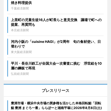
焼き料理提供
千葉経済新聞
上里町の児童生徒16人が町長らと意見交換 議場で町への
提案、再質問も
本庄経済新聞
河内小阪の「cuisine HAGI」が2周年 旬の食材使い、日
替わりで
東大阪経済新聞
平川・長谷川鉄工が全国大会一次審査に挑む 浮世絵を10
層の鋼板で再現
弘前経済新聞
プレスリリース
豊洲市場・横浜中央市場の買参権を活かした本格回転鮨「回転
鮨 豊洲 まぐろ一番」ららぽーと湘南平塚に2026年8月8日(土)