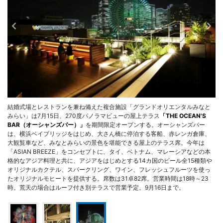
結婚式場とレストランを兼ね備えた複合施設「グランドオリエンタルみなと
みらい」は7月15日、270度パノラマビューの屋上テラス
「THE OCEAN'S
BAR（オーシャンズバー）」
を期間限定オープンする。オーシャンズバー
は、横浜ベイブリッジをはじめ、大さん橋に停泊する客船、赤レンガ倉庫、
大観覧車など、みなとみらいの景色を堪能できる屋上のテラス席。今年は
「ASIAN BREEZE」をコンセプトに、タイ、ベトナム、マレーシアなどの本
格的なアジア料理と共に、アジアをはじめとする14カ国のビール全15種類や
オリジナルカクテル、スパークリング、ワイン、フレッシュフルーツを使っ
たオリジナルモヒートを提供する。席数は31卓82席。営業時間は18時～23
時。荒天の場合はルーフ付き別テラスで営業予定。9月16日まで。