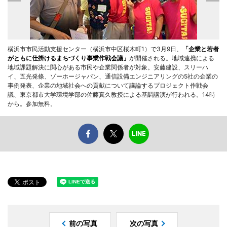
横浜市市民活動支援センター（横浜市中区桜木町1）で3月9日、
「企業と若者
がともに仕掛けるまちづくり事業作戦会議」
が開催される。地域連携による
地域課題解決に関心がある市民や企業関係者が対象。安藤建設、スリーハ
イ、五光発條、ゾーホージャパン、通信設備エンジニアリングの5社の企業の
事例発表、企業の地域社会への貢献について議論するプロジェクト作戦会
議、東京都市大学環境学部の佐藤真久教授による基調講演が行われる。14時
から。参加無料。
前の写真
次の写真