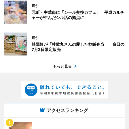
買う
元町・中華街に「シール交換カフェ」 平成カルチ
ャーが生んだシル活の拠点に
買う
崎陽軒が「桂歌丸さんの愛した炒飯弁当」 命日の
7月2日限定販売
もっと見る
アクセスランキング