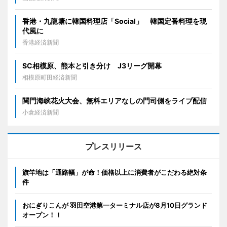
香港・九龍塘に韓国料理店「Social」 韓国定番料理を現
代風に
香港経済新聞
SC相模原、熊本と引き分け J3リーグ開幕
相模原町田経済新聞
関門海峡花火大会、無料エリアなしの門司側をライブ配信
小倉経済新聞
プレスリリース
旗竿地は「通路幅」が命！価格以上に消費者がこだわる絶対条
件
おにぎりこんが 羽田空港第一ターミナル店が8月10日グランド
オープン！！