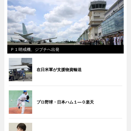
Ｐ１哨戒機、ジブチへ出発
在日米軍が支援物資輸送
プロ野球・日本ハム１―０楽天