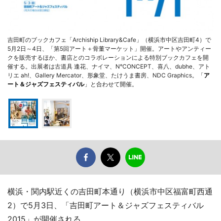
吉田町のブックカフェ「Archiship Library&Cafe」（横浜市中区吉田町4）で
5月2日～4日、「第5回アート＋骨董マーケット」開催。アートやアンティー
クを販売するほか、書店とのコラボレーションによる特別ブックカフェを開
催する。出展者は古道具 逢花、ナイマ、N°CONCEPT、喜八、dubhe、アト
リエ ah!、Gallery Mercator、形象堂、たけうま書房、NDC Graphics。「
ア
ート＆ジャズフェスティバル
」と合わせて開催。
横浜・関内駅近くの吉田町本通り（横浜市中区福富町西通
2）で5月3日、「吉田町アート＆ジャズフェスティバル
2015」が開催される。