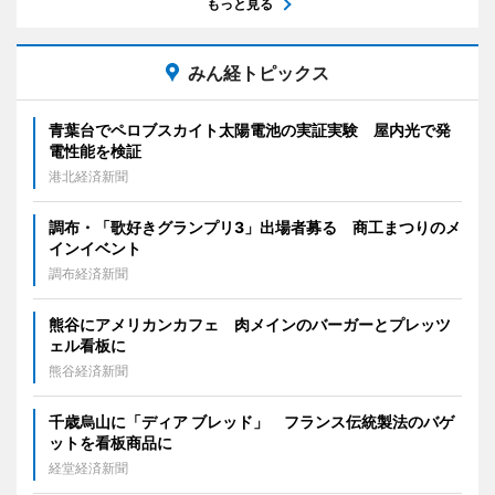
もっと見る
みん経トピックス
青葉台でペロブスカイト太陽電池の実証実験 屋内光で発
電性能を検証
港北経済新聞
調布・「歌好きグランプリ3」出場者募る 商工まつりのメ
インイベント
調布経済新聞
熊谷にアメリカンカフェ 肉メインのバーガーとプレッツ
ェル看板に
熊谷経済新聞
千歳烏山に「ディア ブレッド」 フランス伝統製法のバゲ
ットを看板商品に
経堂経済新聞