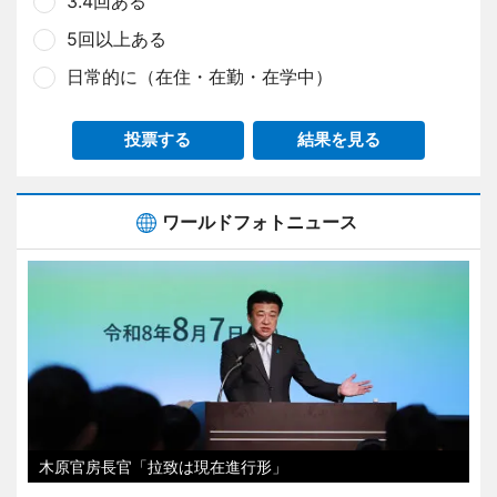
3.4回ある
5回以上ある
日常的に（在住・在勤・在学中）
投票する
結果を見る
ワールドフォトニュース
木原官房長官「拉致は現在進行形」