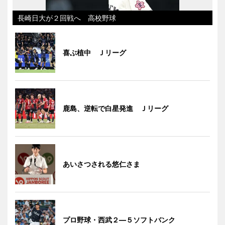
長崎日大が２回戦へ 高校野球
喜ぶ植中 Ｊリーグ
鹿島、逆転で白星発進 Ｊリーグ
あいさつされる悠仁さま
プロ野球・西武２―５ソフトバンク