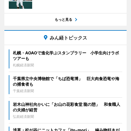
もっと見る
みん経トピックス
札幌・AOAOで進化学ぶスタンプラリー 小学生向けラボ
ツアーも
札幌経済新聞
千葉県立中央博物館で「ちば恐竜博」 巨大肉食恐竜や海
の捕食者も
千葉経済新聞
岩木山神社向かいに「お山の花彩食堂 龍の憩」 和食職人
の夫婦が経営
弘前経済新聞
浅草・松が谷にニットカフェ「ito-mori」 編み物好きが