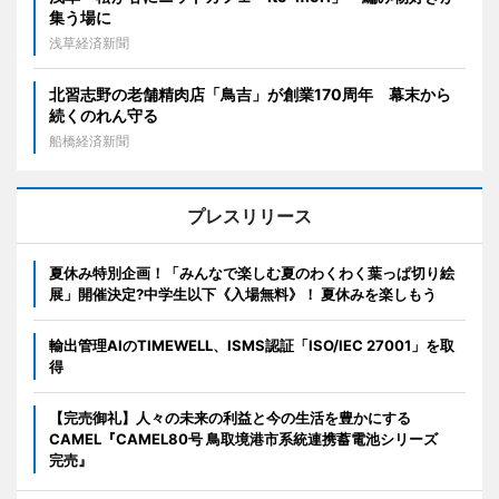
集う場に
浅草経済新聞
北習志野の老舗精肉店「鳥吉」が創業170周年 幕末から
続くのれん守る
船橋経済新聞
プレスリリース
夏休み特別企画！「みんなで楽しむ夏のわくわく葉っぱ切り絵
展」開催決定?中学生以下《入場無料》！ 夏休みを楽しもう
輸出管理AIのTIMEWELL、ISMS認証「ISO/IEC 27001」を取
得
【完売御礼】人々の未来の利益と今の生活を豊かにする
CAMEL『CAMEL80号 鳥取境港市系統連携蓄電池シリーズ
完売』