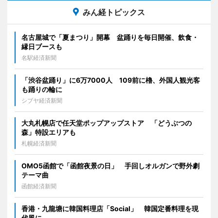
みん経トピックス
名古屋城で「夏まつり」開幕 盆踊りを毎日開催、飲食・
縁日ブースも
名駅経済新聞
「渋谷盆踊り」に6万7000人 109前に櫓、外国人観光客
も踊りの輪に
シブヤ経済新聞
大丸札幌店で任天堂ポップアップストア 「どうぶつの
森」特設エリアも
札幌経済新聞
OMO5函館で「函館夜景の日」 手回しオルガンで野外劇
テーマ曲
函館経済新聞
香港・九龍塘に韓国料理店「Social」 韓国定番料理を現
代風に