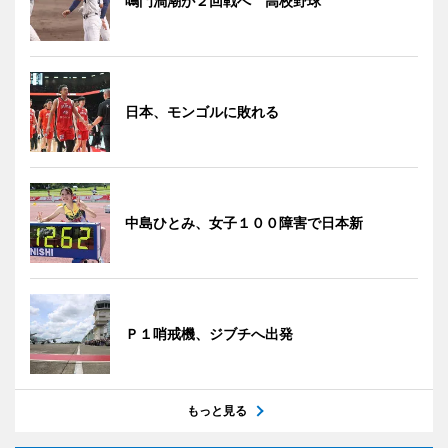
鳴門渦潮が２回戦へ 高校野球
日本、モンゴルに敗れる
中島ひとみ、女子１００障害で日本新
Ｐ１哨戒機、ジブチへ出発
もっと見る