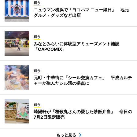
買う
ニュウマン横浜で「ヨコハマ ニュー縁日」 地元
グルメ・グッズなど出店
買う
みなとみらいに体験型アミューズメント施設
「CAPCOMIX」
買う
元町・中華街に「シール交換カフェ」 平成カルチ
ャーが生んだシル活の拠点に
買う
崎陽軒が「桂歌丸さんの愛した炒飯弁当」 命日の
7月2日限定販売
もっと見る