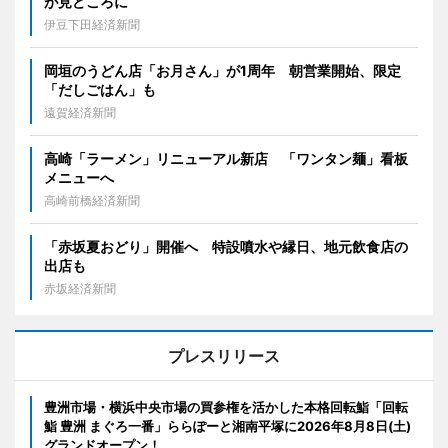
が見どころに
伊豆下田経済新聞
岡垣のうどん店「お月さん」が1周年 朝営業開始、限定
「だしごはん」も
遠賀経済新聞
高崎「ラーメン」リニューアル新店 「ワンタン麺」看板
メニューへ
高崎前橋経済新聞
「赤坂夏おどり」開催へ 特設噴水や縁日、地元飲食店の
出店も
赤坂経済新聞
プレスリリース
豊洲市場・横浜中央市場の買参権を活かした本格回転鮨「回転
鮨 豊洲 まぐろ一番」ららぽーと湘南平塚に2026年8月8日(土)
グランドオープン！