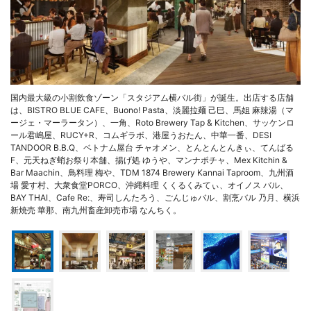
国内最大級の小割飲食ゾーン「スタジアム横バル街」が誕生。出店する店舗
は、BISTRO BLUE CAFE、Buono! Pasta、淡麗拉麺 己巳、馬姐 麻辣湯（マ
ージェ・マーラータン）、一角、Roto Brewery Tap & Kitchen、サッケンロ
ール君嶋屋、RUCY+R、コムギラボ、港屋うおたん、中華一番、DESI
TANDOOR B.B.Q、ベトナム屋台 チャオメン、とんとんとんきぃ、てんばる
F、元天ねぎ蛸お祭り本舗、揚げ処 ゆうや、マンナポチャ、Mex Kitchin &
Bar Maachin、鳥料理 梅や、TDM 1874 Brewery Kannai Taproom、九州酒
場 愛す村、大衆食堂PORCO、沖縄料理 くくるくみてぃ、オイノス バル、
BAY THAI、Cafe Re:、寿司しんたろう、ごんじゅバル、割烹バル 乃月、横浜
新焼売 華那、南九州畜産卸売市場 なんちく。