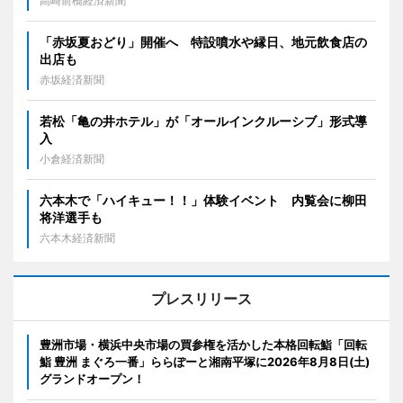
高崎前橋経済新聞
「赤坂夏おどり」開催へ 特設噴水や縁日、地元飲食店の
出店も
赤坂経済新聞
若松「亀の井ホテル」が「オールインクルーシブ」形式導
入
小倉経済新聞
六本木で「ハイキュー！！」体験イベント 内覧会に柳田
将洋選手も
六本木経済新聞
プレスリリース
豊洲市場・横浜中央市場の買参権を活かした本格回転鮨「回転
鮨 豊洲 まぐろ一番」ららぽーと湘南平塚に2026年8月8日(土)
グランドオープン！