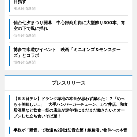
目指す
浅草経済新聞
仙台七夕まつり開幕 中心部商店街に大型飾り300本、青
空の下で風に揺れ
仙台経済新聞
博多で水遊びイベント 映画「ミニオンズ＆モンスター
ズ」とコラボ
博多経済新聞
プレスリリース
【ＢＳ日テレ】ドランク塚地の本音が思わず漏れた！？「めっ
ちゃ美味しい…」 大手ハンバーガーチェーン、カツ丼店、和食
居酒屋など飲食一筋の店主が定年後にまだまだ働きたいとオー
プンした立ち食いそば屋！
半数が「騒音」で敬遠も2割は防音次第！線路沿い物件への本音