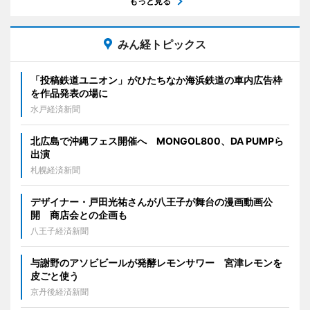
もっと見る
みん経トピックス
「投稿鉄道ユニオン」がひたちなか海浜鉄道の車内広告枠
を作品発表の場に
水戸経済新聞
北広島で沖縄フェス開催へ MONGOL800、DA PUMPら
出演
札幌経済新聞
デザイナー・戸田光祐さんが八王子が舞台の漫画動画公
開 商店会との企画も
八王子経済新聞
与謝野のアソビビールが発酵レモンサワー 宮津レモンを
皮ごと使う
京丹後経済新聞