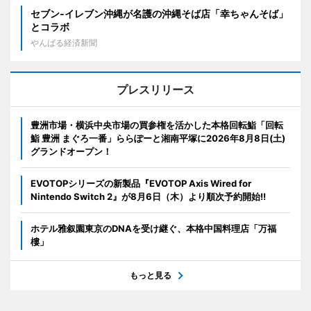
セブン‐イレブン沖縄が名護の沖縄そば店「幸ちゃんそば」
とコラボ
やんばる経済新聞
プレスリリース
豊洲市場・横浜中央市場の買参権を活かした本格回転鮨「回転
鮨 豊洲 まぐろ一番」ららぽーと湘南平塚に2026年8月8日(土)
グランドオープン！
EVOTOPシリーズの新製品『EVOTOP Axis Wired for
Nintendo Switch 2』が8月6日（木）より順次予約開始!!
ホテル雅叙園東京のDNAを受け継ぐ、本格中国料理店「万福
樓」
もっと見る