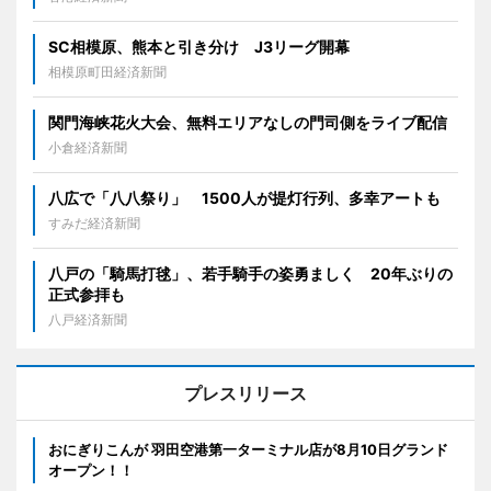
SC相模原、熊本と引き分け J3リーグ開幕
相模原町田経済新聞
関門海峡花火大会、無料エリアなしの門司側をライブ配信
小倉経済新聞
八広で「八八祭り」 1500人が提灯行列、多幸アートも
すみだ経済新聞
八戸の「騎馬打毬」、若手騎手の姿勇ましく 20年ぶりの
正式参拝も
八戸経済新聞
プレスリリース
おにぎりこんが 羽田空港第一ターミナル店が8月10日グランド
オープン！！