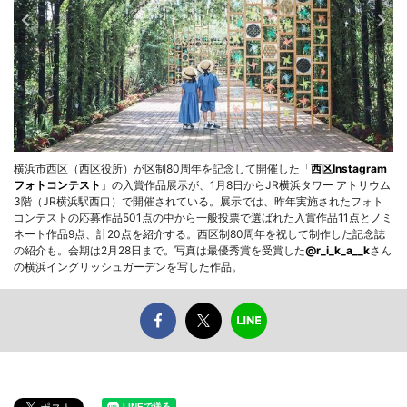
横浜市西区（西区役所）が区制80周年を記念して開催した「
西区Instagram
フォトコンテスト
」の入賞作品展示が、1月8日からJR横浜タワー アトリウム
3階（JR横浜駅西口）で開催されている。展示では、昨年実施されたフォト
コンテストの応募作品501点の中から一般投票で選ばれた入賞作品11点とノミ
ネート作品9点、計20点を紹介する。西区制80周年を祝して制作した記念誌
の紹介も。会期は2月28日まで。写真は最優秀賞を受賞した
@r_i_k_a__k
さん
の横浜イングリッシュガーデンを写した作品。