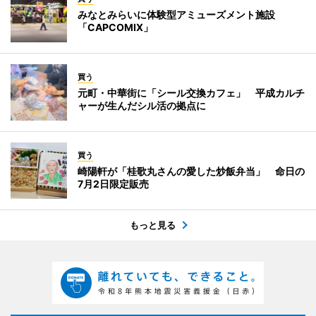
みなとみらいに体験型アミューズメント施設
「CAPCOMIX」
買う
元町・中華街に「シール交換カフェ」 平成カルチ
ャーが生んだシル活の拠点に
買う
崎陽軒が「桂歌丸さんの愛した炒飯弁当」 命日の
7月2日限定販売
もっと見る