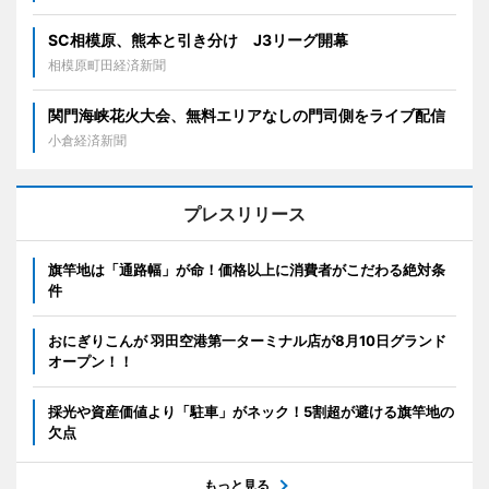
SC相模原、熊本と引き分け J3リーグ開幕
相模原町田経済新聞
関門海峡花火大会、無料エリアなしの門司側をライブ配信
小倉経済新聞
プレスリリース
旗竿地は「通路幅」が命！価格以上に消費者がこだわる絶対条
件
おにぎりこんが 羽田空港第一ターミナル店が8月10日グランド
オープン！！
採光や資産価値より「駐車」がネック！5割超が避ける旗竿地の
欠点
もっと見る