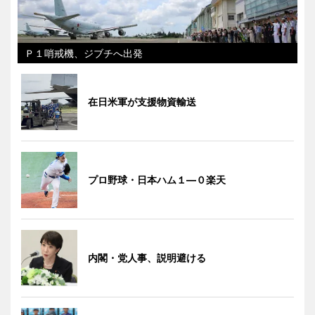
Ｐ１哨戒機、ジブチへ出発
在日米軍が支援物資輸送
プロ野球・日本ハム１―０楽天
内閣・党人事、説明避ける