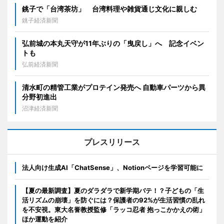
銚子で「台湾茶坊」 台湾料理や雑貨通じ文化に親しむ
銚子経済新聞
弘前城の本丸天守が11年ぶりの「曳戻し」へ 記念イベン
トも
弘前経済新聞
清水町の精管工業がプロテイン発売へ 自動車パーツから異
分野初進出
沼津経済新聞
プレスリリース
法人向け生成AI「ChatSense」、Notionページを学習可能に
【夏の最新調査】夏のダラダラで新学期バテ！？子どもの「生
活リズムの崩壊」を防ぐには？保護者の92%が生活習慣の乱れ
を不安視。東大名誉教授監修「ラッコ忍者 抱っこかかえの術」
ほか運動を紹介