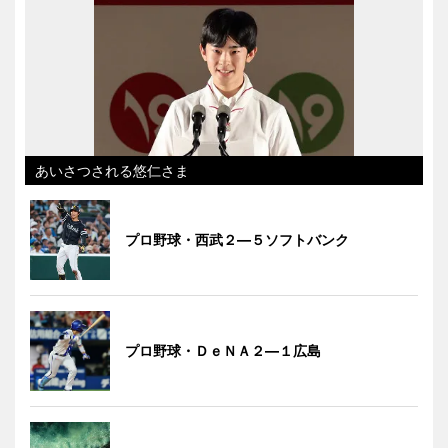
あいさつされる悠仁さま
プロ野球・西武２―５ソフトバンク
プロ野球・ＤｅＮＡ２―１広島