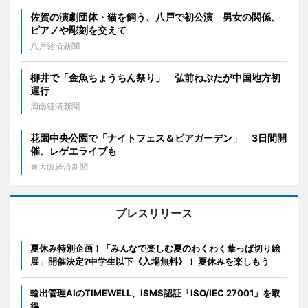
佐賀の演劇団体・猫を飼う、八戸で初公演 男女の関係、
ピアノや彫刻を交えて
八戸経済新聞
柳井で「金魚ちょうちん祭り」 弘前ねぷたが中国地方初
運行
周南経済新聞
花園中央公園で「ナイトフェス＆ビアガーデン」 3日間開
催、レゲエライブも
東大阪経済新聞
プレスリリース
夏休み特別企画！「みんなで楽しむ夏のわくわく葉っぱ切り絵
展」開催決定?中学生以下《入場無料》！ 夏休みを楽しもう
輸出管理AIのTIMEWELL、ISMS認証「ISO/IEC 27001」を取
得