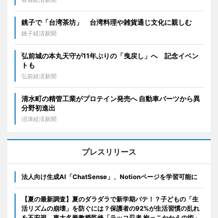
銚子で「台湾茶坊」 台湾料理や雑貨通じ文化に親しむ
銚子経済新聞
弘前城の本丸天守が11年ぶりの「曳戻し」へ 記念イベン
トも
弘前経済新聞
清水町の精管工業がプロテイン発売へ 自動車パーツから異
分野初進出
沼津経済新聞
プレスリリース
法人向け生成AI「ChatSense」、Notionページを学習可能に
【夏の最新調査】夏のダラダラで新学期バテ！？子どもの「生
活リズムの崩壊」を防ぐには？保護者の92%が生活習慣の乱れ
を不安視。東大名誉教授監修「ラッコ忍者 抱っこかかえの術」