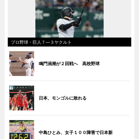
プロ野球・巨人７―３ヤクルト
鳴門渦潮が２回戦へ 高校野球
日本、モンゴルに敗れる
中島ひとみ、女子１００障害で日本新