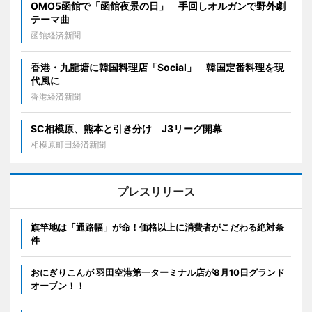
OMO5函館で「函館夜景の日」 手回しオルガンで野外劇
テーマ曲
函館経済新聞
香港・九龍塘に韓国料理店「Social」 韓国定番料理を現
代風に
香港経済新聞
SC相模原、熊本と引き分け J3リーグ開幕
相模原町田経済新聞
プレスリリース
旗竿地は「通路幅」が命！価格以上に消費者がこだわる絶対条
件
おにぎりこんが 羽田空港第一ターミナル店が8月10日グランド
オープン！！