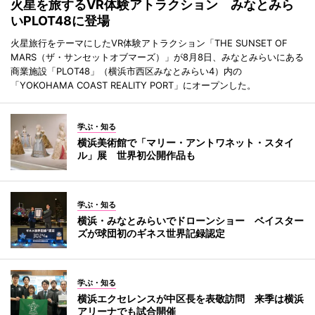
火星を旅するVR体験アトラクション みなとみら
いPLOT48に登場
火星旅行をテーマにしたVR体験アトラクション「THE SUNSET OF
MARS（ザ・サンセットオブマーズ）」が8月8日、みなとみらいにある
商業施設「PLOT48」（横浜市西区みなとみらい4）内の
「YOKOHAMA COAST REALITY PORT」にオープンした。
学ぶ・知る
横浜美術館で「マリー・アントワネット・スタイ
ル」展 世界初公開作品も
学ぶ・知る
横浜・みなとみらいでドローンショー ベイスター
ズが球団初のギネス世界記録認定
学ぶ・知る
横浜エクセレンスが中区長を表敬訪問 来季は横浜
アリーナでも試合開催