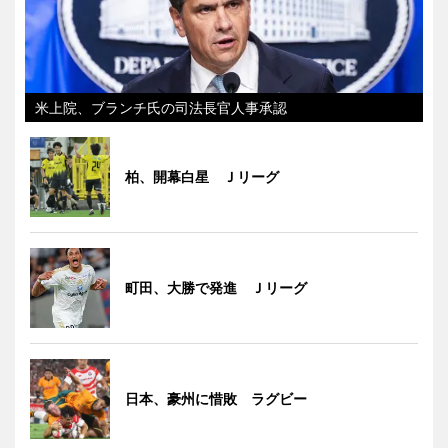
米上院、ブランチ氏の司法長官人事承認
柏、開幕白星 Ｊリーグ
町田、大勝で発進 Ｊリーグ
日本、豪州に惜敗 ラグビー