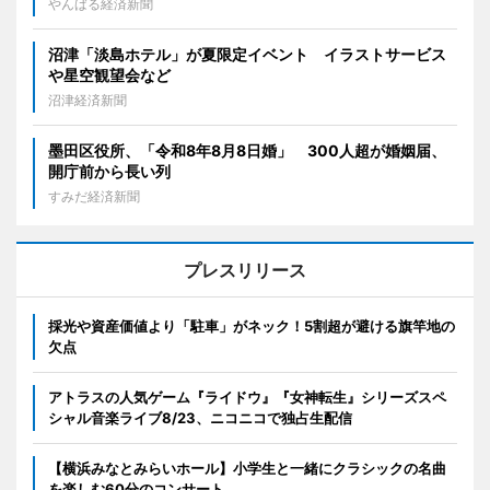
やんばる経済新聞
沼津「淡島ホテル」が夏限定イベント イラストサービス
や星空観望会など
沼津経済新聞
墨田区役所、「令和8年8月8日婚」 300人超が婚姻届、
開庁前から長い列
すみだ経済新聞
プレスリリース
採光や資産価値より「駐車」がネック！5割超が避ける旗竿地の
欠点
アトラスの人気ゲーム『ライドウ』『女神転生』シリーズスペ
シャル音楽ライブ8/23、ニコニコで独占生配信
【横浜みなとみらいホール】小学生と一緒にクラシックの名曲
を楽しむ60分のコンサート