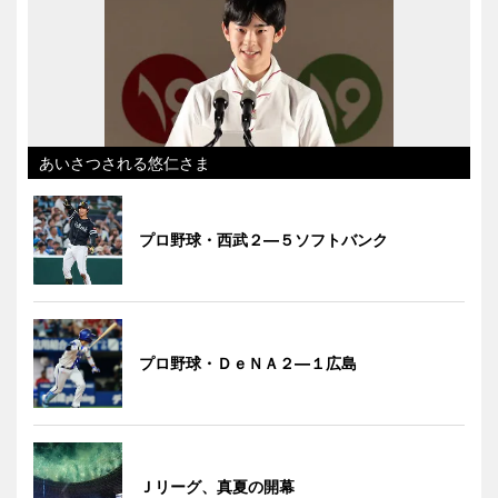
あいさつされる悠仁さま
プロ野球・西武２―５ソフトバンク
プロ野球・ＤｅＮＡ２―１広島
Ｊリーグ、真夏の開幕