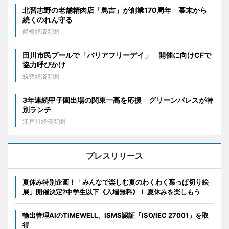
北習志野の老舗精肉店「鳥吉」が創業170周年 幕末から
続くのれん守る
船橋経済新聞
田川市民プールで「バリアフリーデイ」 開催に向けCFで
協力呼びかけ
筑豊経済新聞
3年連続甲子園出場の関東一高を応援 グリーンパレスが特
別ランチ
江戸川経済新聞
プレスリリース
夏休み特別企画！「みんなで楽しむ夏のわくわく葉っぱ切り絵
展」開催決定?中学生以下《入場無料》！ 夏休みを楽しもう
輸出管理AIのTIMEWELL、ISMS認証「ISO/IEC 27001」を取
得